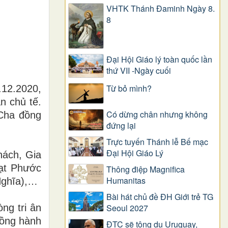
VHTK Thánh Đaminh Ngày 8.
8
Đại Hội Giáo lý toàn quốc lần
thứ VII -Ngày cuối
Từ bỏ mình?
.12.2020,
 chủ tế.
Có dừng chân nhưng không
Cha đồng
đứng lại
Trực tuyến Thánh lễ Bế mạc
Đại Hội Giáo Lý
hách, Gia
ạt Phước
Thông điệp Magnifica
Humanitas
ghĩa),
…
Bài hát chủ đề ĐH Giới trẻ TG
Seoul 2027
ng tri ân
đồng hành
ĐTC sẽ tông du Uruguay,