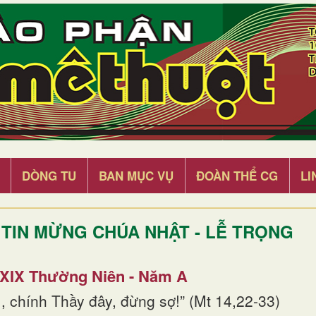
DÒNG TU
BAN MỤC VỤ
ĐOÀN THỂ CG
LI
TIN MỪNG CHÚA NHẬT - LỄ TRỌNG
 XIX Thường Niên - Năm A
, chính Thầy đây, đừng sợ!” (Mt 14,22-33)