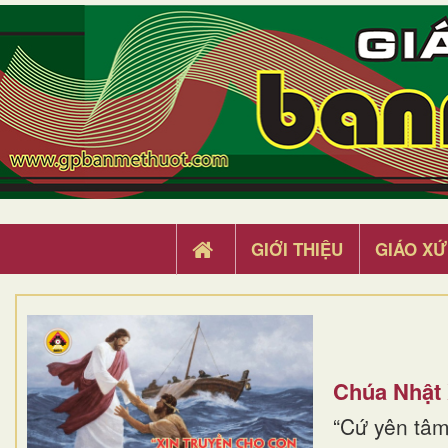
GIỚI THIỆU
GIÁO XỨ
Chúa Nhật
“Cứ yên tâm