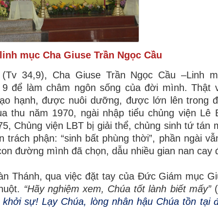
 linh mục Cha Giuse Trần Ngọc Cầu
”
(Tv 34,9)
, Cha Giuse Trần Ngọc Cầu –Linh 
 9 để làm châm ngôn sống của đời mình. Thật v
đạo hạnh, được nuôi dưỡng, được lớn lên trong đ
a thu năm 1970, ngài nhập tiểu chủng viện Lê 
5, Chủng viện LBT bị giải thể, chủng sinh tứ tán 
 trách phận: “sinh bất phùng thời”, phần ngài vẫn
 con đường mình đã chọn, dẫu nhiều gian nan cay
àn Thánh, qua việc đặt tay của Đức Giám mục Gi
huột.
“Hãy nghiệm xem, Chúa tốt lành biết mấy”
ã khởi sự! Lạy Chúa, lòng nhân hậu Chúa tồn tại