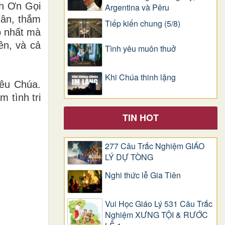
nh Ơn Gọi
Argentina và Pêru
 ân, thắm
Tiếp kiến chung (5/8)
p nhất mà
ên, và cả
Tình yêu muôn thuở
Khi Chúa thinh lặng
yêu Chúa.
 tình tri
TIN HOT
277 Câu Trắc Nghiệm GIÁO
LÝ DỰ TÒNG
Nghi thức lễ Gia Tiên
Vui Học Giáo Lý 531 Câu Trắc
Nghiệm XƯNG TỘI & RƯỚC