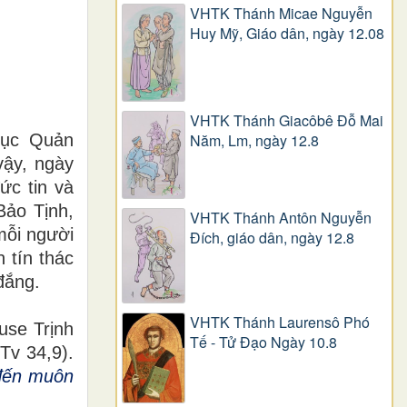
VHTK Thánh Micae Nguyễn
Huy Mỹ, Giáo dân, ngày 12.08
VHTK Thánh Giacôbê Ðỗ Mai
mục Quản
Năm, Lm, ngày 12.8
ậy, ngày
ức tin và
Bảo Tịnh,
VHTK Thánh Antôn Nguyễn
mỗi người
Ðích, giáo dân, ngày 12.8
 tín thác
 đắng.
VHTK Thánh Laurensô Phó
use Trịnh
Tế - Tử Đạo Ngày 10.8
(Tv 34,9)
.
 đến muôn