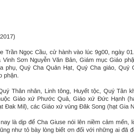
2017)
e Trần Ngọc Cầu, cử hành vào lúc 9g00, ngày 01
a Vinh Sơn Nguyễn Văn Bản, Giám mục Giáo phận
ĩa phụ, Quý Cha Quản Hạt, Quý Cha giáo, Quý 
o phận.
uý Thân nhân, Linh tông, Huyết tộc, Quý Tân k
thuộc Giáo xứ
Phước Quả, Giáo xứ Đức Hạnh (h
 Đak Mil), các Giáo xứ vùng Đăk Song (hạt Gia N
y là dịp để Cha Giuse nói lên niềm cảm mến, lò
cũng như tỏ bày lòng biết ơn đối với những ai đã 