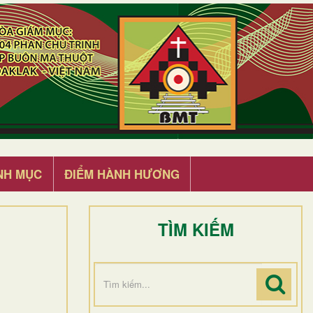
NH MỤC
ĐIỂM HÀNH HƯƠNG
TÌM KIẾM