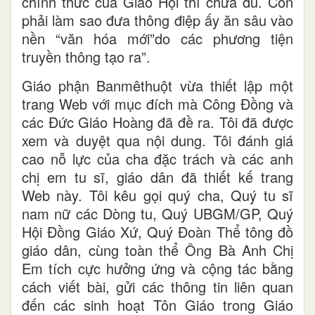
chính thức của Giáo Hội thì chưa đủ. Còn
phải làm sao đưa thông điệp ấy ăn sâu vào
nền “văn hóa mới”do các phương tiện
truyền thông tạo ra”.
Giáo phận Banmêthuột vừa thiết lập một
trang Web với mục đích mà Công Đồng và
các Đức Giáo Hoàng đã đề ra. Tôi đã được
xem và duyệt qua nội dung. Tôi đánh giá
cao nỗ lực của cha đặc trách và các anh
chị em tu sĩ, giáo dân đã thiết kế trang
Web này. Tôi kêu gọi quý cha, Quý tu sĩ
nam nữ các Dòng tu, Quý UBGM/GP, Quý
Hội Đồng Giáo Xứ, Quý Đoàn Thể tông đồ
giáo dân, cùng toàn thể Ông Bà Anh Chị
Em tích cực hưởng ứng và cộng tác bằng
cách viết bài, gửi các thông tin liên quan
đến các sinh hoạt Tôn Giáo trong Giáo