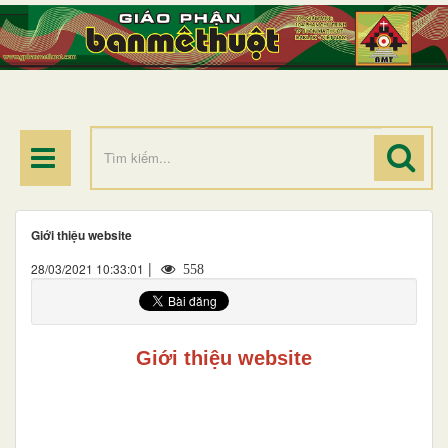
TRANG NHẤT
GIỚI THIỆU
GIÁO XỨ
DÒNG TU
BAN MỤC VỤ
ĐOÀN THỂ CG
Giới thiệu website
LINH MỤC
|
28/03/2021 10:33:01
558
ĐIỂM HÀNH HƯƠNG
Giới thiệu website