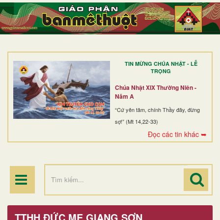
TRANG NHẤT
GIỚI THIỆU
GIÁO XỨ
TIN MỪNG CHÚA NHẬT - LỄ
DÒNG TU
TRỌNG
BAN MỤC VỤ
Chúa Nhật XIX Thường Niên -
Năm A
ĐOÀN THỂ CG
“Cứ yên tâm, chính Thầy đây, đừng
sợ!” (Mt 14,22-33)
LINH MỤC
Đọc các tin khác ➥
ĐIỂM HÀNH HƯƠNG
TTHH ĐỨC MẸ GIANG SƠN