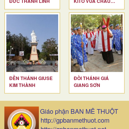
ĐỨC THÁNH LINH
KITÔ VUA CHÂU
SƠN
ĐỀN THÁNH GIUSE
ĐỒI THÁNH GIÁ
KIM THÀNH
GIANG SƠN
Giáo phận BAN MÊ THUỘT
http://gpbanmethuot.com
http://gpbanmethuot.net