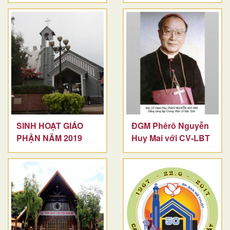
SINH HOẠT GIÁO
ĐGM Phêrô Nguyễn
PHẬN NĂM 2019
Huy Mai với CV-LBT