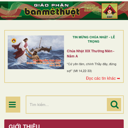
TRANG NHẤT
GIỚI THIỆU
GIÁO XỨ
TIN MỪNG CHÚA NHẬT - LỄ
DÒNG TU
TRỌNG
BAN MỤC VỤ
Chúa Nhật XIX Thường Niên -
Năm A
ĐOÀN THỂ CG
“Cứ yên tâm, chính Thầy đây, đừng
sợ!” (Mt 14,22-33)
LINH MỤC
Đọc các tin khác ➥
ĐIỂM HÀNH HƯƠNG
GIỚI THIỆU