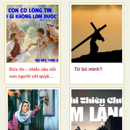
Từ bỏ mình?
Đức tin – chiếc cầu nối
con người với quyền
năng Thiên Chúa