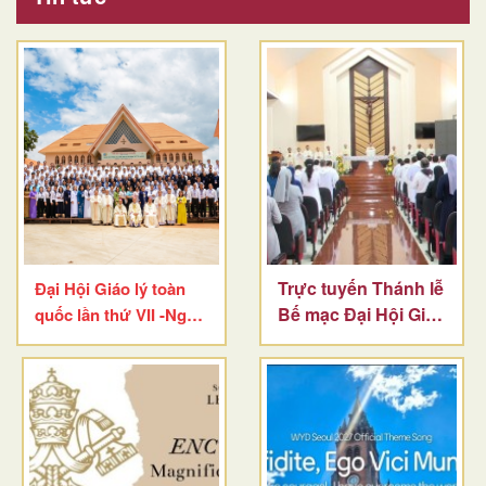
Trực tuyến Thánh lễ
Đại Hội Giáo lý toàn
Bế mạc Đại Hội Giáo
quốc lần thứ VII -Ngày
Lý
cuối