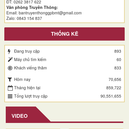
ĐT: 0262 3817 622
Văn phòng Truyền Thông:
Email: bantruyenthonggpbmt@gmail.com
Zalo: 0843 154 837
THỐNG KÊ
Đang truy cập
893
Máy chủ tìm kiếm
60
Khách viếng thăm
833
Hôm nay
70,656
Tháng hiện tại
859,722
Tổng lượt truy cập
90,551,655
VIDEO