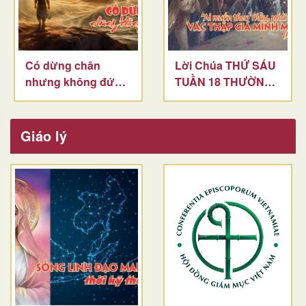
Có dừng chân
Lời Chúa THỨ SÁU
nhưng không đứng
TUẦN 18 THƯỜNG
lại
NIÊN
Giáo lý