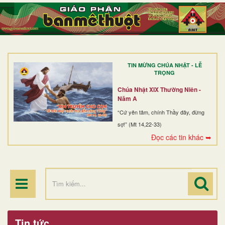
TRANG NHẤT
GIỚI THIỆU
GIÁO XỨ
TIN MỪNG CHÚA NHẬT - LỄ
DÒNG TU
TRỌNG
BAN MỤC VỤ
Chúa Nhật XIX Thường Niên -
Năm A
ĐOÀN THỂ CG
“Cứ yên tâm, chính Thầy đây, đừng
sợ!” (Mt 14,22-33)
LINH MỤC
Đọc các tin khác ➥
ĐIỂM HÀNH HƯƠNG
Tin tức