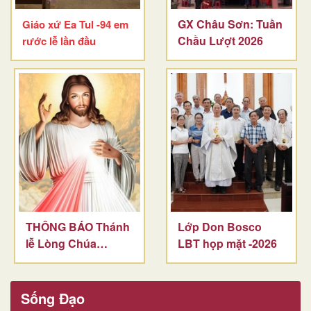
GX Châu Sơn: Tuần
Giáo xứ Ea Tul -94 em
Chầu Lượt 2026
rước lễ lần đầu
THÔNG BÁO Thánh
Lớp Don Bosco
lễ Lòng Chúa
LBT họp mặt -2026
Thương Xót
Sống Đạo