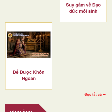
Suy gẫm về Đạo
đức môi sinh
Để Được Khôn
Ngoan
Đọc tất cả ➥