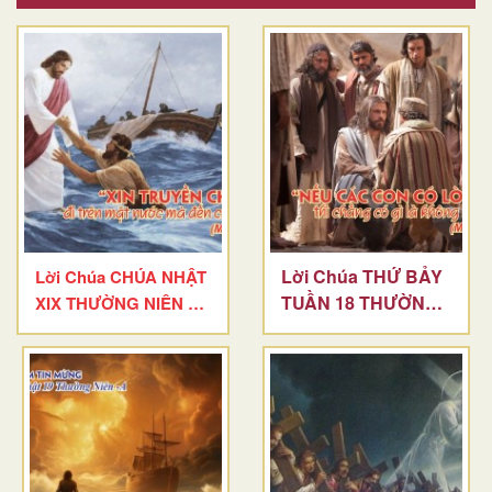
Lời Chúa THỨ BẢY
Lời Chúa CHÚA NHẬT
TUẦN 18 THƯỜNG
XIX THƯỜNG NIÊN –
NIÊN
A