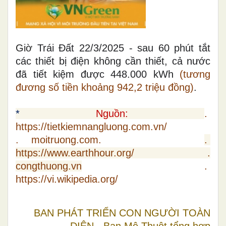
Giờ
Trái Đất 22/3/2025 - sau 60 phút tắt
các thiết bị điện không cần thiết, cả nước
đã tiết kiệm được 448.000 kWh
(tương
đương số tiền khoảng 942,2 triệu đồng)
.
*
Nguồn:
.
https://tietkiemnangluong.com.vn/
. moitruong.com.
.
https://www.earthhour.org/
.
congthuong.vn
.
https://vi.wikipedia.org/
BAN PHÁT TRIỂN CON NGƯỜI TOÀN
DIỆN - Ban Mê Thuột tổng hợp