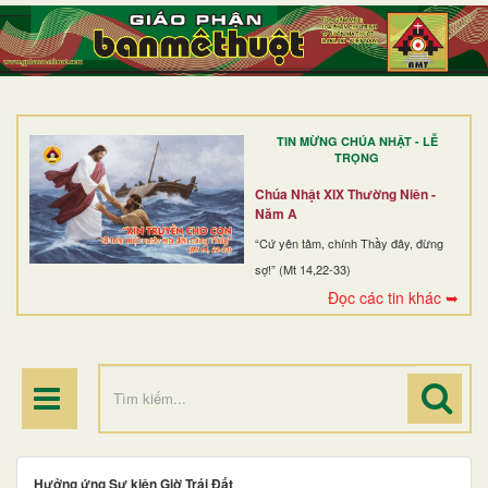
TRANG NHẤT
GIỚI THIỆU
GIÁO XỨ
TIN MỪNG CHÚA NHẬT - LỄ
DÒNG TU
TRỌNG
BAN MỤC VỤ
Chúa Nhật XIX Thường Niên -
Năm A
ĐOÀN THỂ CG
“Cứ yên tâm, chính Thầy đây, đừng
sợ!” (Mt 14,22-33)
LINH MỤC
Đọc các tin khác ➥
ĐIỂM HÀNH HƯƠNG
Hưởng ứng Sự kiện Giờ Trái Đất