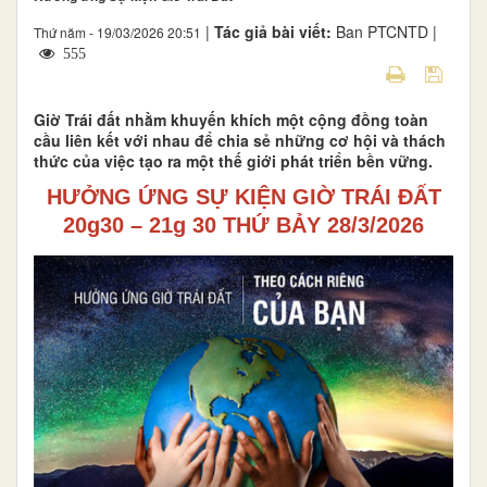
|
Tác giả bài viết:
Ban PTCNTD |
Thứ năm - 19/03/2026 20:51
555
Giờ Trái đất nhằm khuyến khích một cộng đồng toàn
cầu liên kết với nhau để chia sẻ những cơ hội và thách
thức của việc tạo ra một thế giới phát triển bền vững.
HƯỞNG ỨNG SỰ KIỆN GIỜ TRÁI ĐẤT
20g30 – 21g 30 THỨ BẢY 28/3/2026