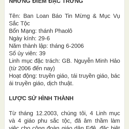
NHỮNG ĐIỂM ĐẶC TRƯNG
Tên: Ban Loan Báo Tin Mừng & Mục Vụ
Sắc Tộc
Bổn Mạng: thánh Phaolô
Ngày kính: 29-6
Năm thành lập: tháng 6-2006
Số ủy viên: 39
Linh mục đặc trách: GB. Nguyễn Minh Hảo
(từ 2006 đến nay)
Hoạt động: truyền giáo, tái truyền giáo, bác
ái truyền giáo, dịch thuật.
LƯỢC SỬ HÌNH THÀNH
Từ tháng 12.2003, chúng tôi, 4 Linh mục
và 4 giáo phu sắc tộc, đã âm thầm làm
việc cho cộng đoàn giáo dân Eđê, đặc biệt