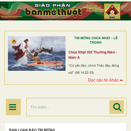
TRANG NHẤT
GIỚI THIỆU
GIÁO XỨ
TIN MỪNG CHÚA NHẬT - LỄ
DÒNG TU
TRỌNG
BAN MỤC VỤ
Chúa Nhật XIX Thường Niên -
Năm A
ĐOÀN THỂ CG
“Cứ yên tâm, chính Thầy đây, đừng
sợ!” (Mt 14,22-33)
LINH MỤC
Đọc các tin khác ➥
ĐIỂM HÀNH HƯƠNG
BAN LOAN BÁO TIN MỪNG