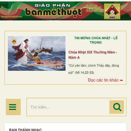
TRANG NHẤT
GIỚI THIỆU
GIÁO XỨ
TIN MỪNG CHÚA NHẬT - LỄ
DÒNG TU
TRỌNG
BAN MỤC VỤ
Chúa Nhật XIX Thường Niên -
Năm A
ĐOÀN THỂ CG
“Cứ yên tâm, chính Thầy đây, đừng
sợ!” (Mt 14,22-33)
LINH MỤC
Đọc các tin khác ➥
ĐIỂM HÀNH HƯƠNG
BAN THÁNH NHẠC