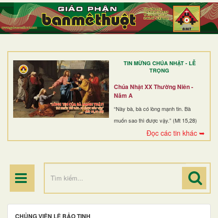
TRANG NHẤT
GIỚI THIỆU
GIÁO XỨ
TIN MỪNG CHÚA NHẬT - LỄ
DÒNG TU
TRỌNG
BAN MỤC VỤ
Chúa Nhật XX Thường Niên -
Năm A
ĐOÀN THỂ CG
“Này bà, bà có lòng mạnh tin. Bà
muốn sao thì được vậy.” (Mt 15,28)
LINH MỤC
Đọc các tin khác ➥
ĐIỂM HÀNH HƯƠNG
CHỦNG VIỆN LÊ BẢO TỊNH