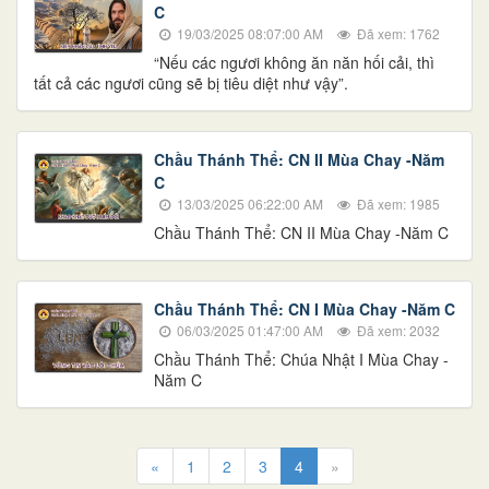
C
19/03/2025 08:07:00 AM
Đã xem: 1762
“Nếu các ngươi không ăn năn hối cải, thì
tất cả các ngươi cũng sẽ bị tiêu diệt như vậy”.
Chầu Thánh Thể: CN II Mùa Chay -Năm
C
13/03/2025 06:22:00 AM
Đã xem: 1985
Chầu Thánh Thể: CN II Mùa Chay -Năm C
Chầu Thánh Thể: CN I Mùa Chay -Năm C
06/03/2025 01:47:00 AM
Đã xem: 2032
Chầu Thánh Thể: Chúa Nhật I Mùa Chay -
Năm C
«
1
2
3
4
»