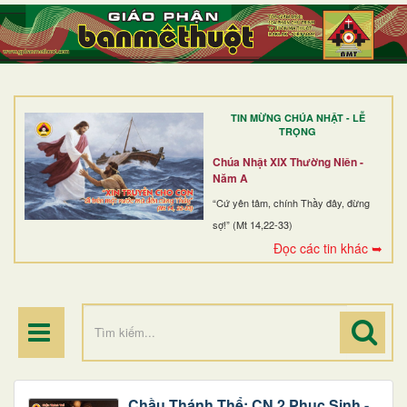
TRANG NHẤT
GIỚI THIỆU
GIÁO XỨ
TIN MỪNG CHÚA NHẬT - LỄ
DÒNG TU
TRỌNG
BAN MỤC VỤ
Chúa Nhật XIX Thường Niên -
Năm A
ĐOÀN THỂ CG
“Cứ yên tâm, chính Thầy đây, đừng
sợ!” (Mt 14,22-33)
LINH MỤC
Đọc các tin khác ➥
ĐIỂM HÀNH HƯƠNG
Chầu Thánh Thể: CN 2 Phục Sinh -