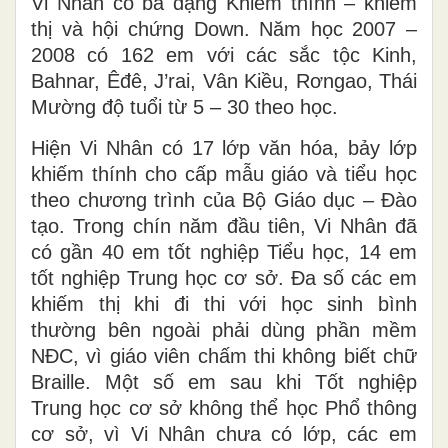
Vi Nhân có ba dạng Khiếm thính – khiếm
thị và hội chứng Down. Năm học 2007 –
2008 có 162 em với các sắc tộc Kinh,
Bahnar, Êđê, J’rai, Vân Kiều, Rơngao, Thái
Mường độ tuổi từ 5 – 30 theo học.
Hiện Vi Nhân có 17 lớp văn hóa, bảy lớp
khiếm thính cho cấp mẫu giáo và tiểu học
theo chương trình của Bộ Giáo dục – Đào
tạo. Trong chín năm đầu tiên, Vi Nhân đã
có gần 40 em tốt nghiệp Tiểu học, 14 em
tốt nghiệp Trung học cơ sở. Đa số các em
khiếm thị khi đi thi với học sinh bình
thường bên ngoài phải dùng phần mềm
NĐC, vì giáo viên chấm thi không biết chữ
Braille. Một số em sau khi Tốt nghiệp
Trung học cơ sở không thể học Phổ thông
cơ sở, vì Vi Nhân chưa có lớp, các em