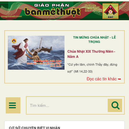
TRANG NHẤT
GIỚI THIỆU
GIÁO XỨ
TIN MỪNG CHÚA NHẬT - LỄ
DÒNG TU
TRỌNG
BAN MỤC VỤ
Chúa Nhật XIX Thường Niên -
Năm A
ĐOÀN THỂ CG
“Cứ yên tâm, chính Thầy đây, đừng
sợ!” (Mt 14,22-33)
LINH MỤC
Đọc các tin khác ➥
ĐIỂM HÀNH HƯƠNG
CƠ SỞ CHUYÊN BIỆT VI NHÂN