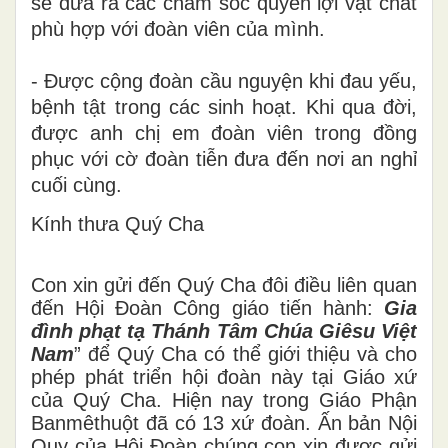
sẽ đưa ra các chăm sóc quyền lợi vật chất
phù hợp với đoàn viên của mình.
- Được cộng đoàn cầu nguyện khi đau yếu,
bệnh tật trong các sinh hoạt. Khi qua đời,
được anh chị em đoàn viên trong đồng
phục với cờ đoàn tiễn đưa đến nơi an nghỉ
cuối cùng.
Kính thưa Quý Cha
Con xin gửi đến Quý Cha đôi điều liên quan
đến Hội Đoàn Công giáo tiến hành:
Gia
đình phạt tạ Thánh Tâm
Chúa Giêsu Việt
Nam
” để Quý Cha có thể giới thiệu và cho
phép phát triển hội đoàn này tại Giáo xứ
của Quý Cha. Hiện nay trong Giáo Phận
Banmêthuột đã có 13 xứ đoàn. Ấn bản Nội
Quy của Hội Đoàn chúng con xin được gửi