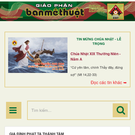
TRANG NHẤT
GIỚI THIỆU
GIÁO XỨ
TIN MỪNG CHÚA NHẬT - LỄ
DÒNG TU
TRỌNG
BAN MỤC VỤ
Chúa Nhật XIX Thường Niên -
Năm A
ĐOÀN THỂ CG
“Cứ yên tâm, chính Thầy đây, đừng
sợ!” (Mt 14,22-33)
LINH MỤC
Đọc các tin khác ➥
ĐIỂM HÀNH HƯƠNG
GIA ĐÌNH PHẠT TẠ THÁNH TÂM