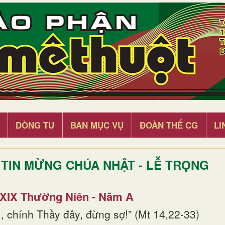
DÒNG TU
BAN MỤC VỤ
ĐOÀN THỂ CG
LI
TIN MỪNG CHÚA NHẬT - LỄ TRỌNG
 XIX Thường Niên - Năm A
, chính Thầy đây, đừng sợ!” (Mt 14,22-33)