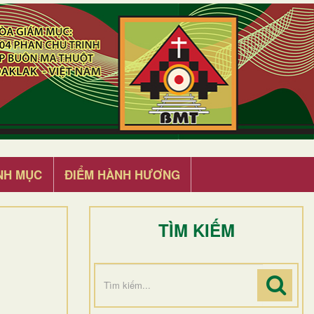
NH MỤC
ĐIỂM HÀNH HƯƠNG
TÌM KIẾM