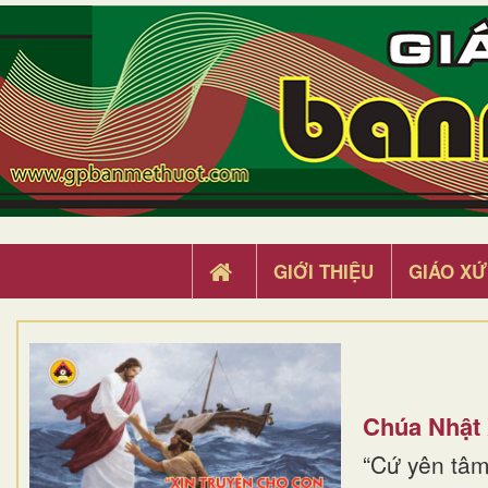
GIỚI THIỆU
GIÁO XỨ
Chúa Nhật
“Cứ yên tâm