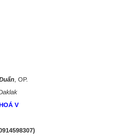
 Duẩn
, OP.
Daklak
HOÁ V
0914598307)