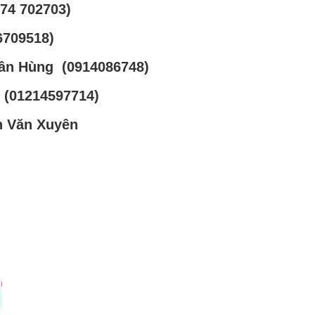
74 702703)
6709518)
uân Hùng (0914086748)
ý (01214597714)
n Văn Xuyên