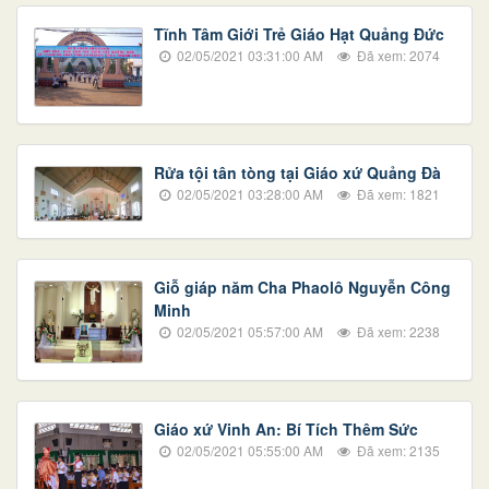
Tĩnh Tâm Giới Trẻ Giáo Hạt Quảng Đức
02/05/2021 03:31:00 AM
Đã xem: 2074
Rửa tội tân tòng tại Giáo xứ Quảng Đà
02/05/2021 03:28:00 AM
Đã xem: 1821
Giỗ giáp năm Cha Phaolô Nguyễn Công
Minh
02/05/2021 05:57:00 AM
Đã xem: 2238
Giáo xứ Vinh An: Bí Tích Thêm Sức
02/05/2021 05:55:00 AM
Đã xem: 2135