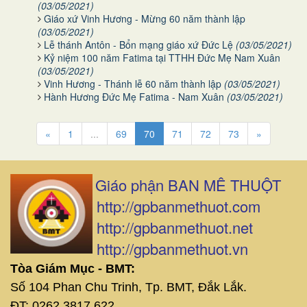
(03/05/2021)
Giáo xứ Vinh Hương - Mừng 60 năm thành lập
(03/05/2021)
Lễ thánh Antôn - Bổn mạng giáo xứ Đức Lệ
(03/05/2021)
Kỷ niệm 100 năm Fatima tại TTHH Đức Mẹ Nam Xuân
(03/05/2021)
Vinh Hương - Thánh lễ 60 năm thành lập
(03/05/2021)
Hành Hương Đức Mẹ Fatima - Nam Xuân
(03/05/2021)
«
1
...
69
70
71
72
73
»
Giáo phận BAN MÊ THUỘT
http://gpbanmethuot.com
http://gpbanmethuot.net
http://gpbanmethuot.vn
Tòa Giám Mục - BMT:
Số 104 Phan Chu Trinh, Tp. BMT, Đắk Lắk.
ĐT: 0262 3817 622