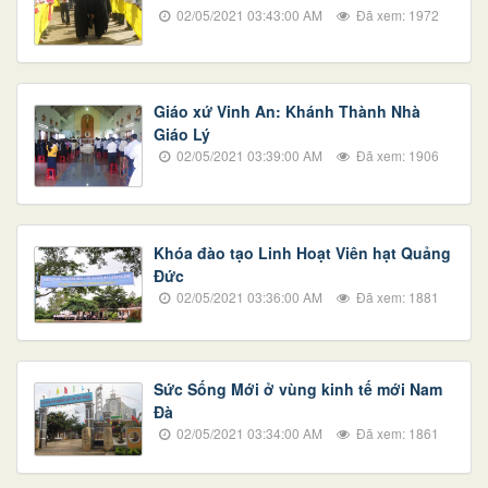
02/05/2021 03:43:00 AM
Đã xem: 1972
Giáo xứ Vinh An: Khánh Thành Nhà
Giáo Lý
02/05/2021 03:39:00 AM
Đã xem: 1906
Khóa đào tạo Linh Hoạt Viên hạt Quảng
Đức
02/05/2021 03:36:00 AM
Đã xem: 1881
Sức Sống Mới ở vùng kinh tế mới Nam
Đà
02/05/2021 03:34:00 AM
Đã xem: 1861