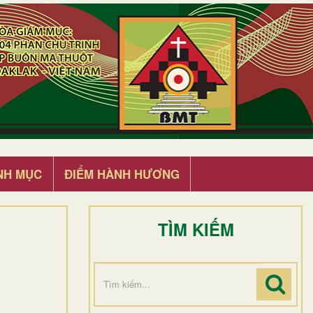
NH MỤC
ĐIỂM HÀNH HƯƠNG
TÌM KIẾM