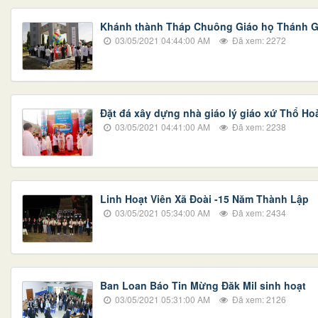
Khánh thành Tháp Chuông Giáo họ Thánh G
03/05/2021 04:44:00 AM
Đã xem: 2272
Đặt đá xây dựng nhà giáo lý giáo xứ Thổ H
03/05/2021 04:41:00 AM
Đã xem: 2238
Linh Hoạt Viên Xã Đoài -15 Năm Thành Lập
03/05/2021 05:34:00 AM
Đã xem: 2434
Ban Loan Báo Tin Mừng Đăk Mil sinh hoạt
03/05/2021 05:31:00 AM
Đã xem: 2126