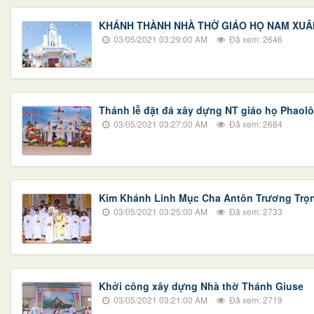
KHÁNH THÀNH NHÀ THỜ GIÁO HỌ NAM XUÂ
03/05/2021 03:29:00 AM
Đã xem: 2646
Thánh lễ đặt đá xây dựng NT giáo họ Phaolô
03/05/2021 03:27:00 AM
Đã xem: 2684
Kim Khánh Linh Mục Cha Antôn Trương Trọn
03/05/2021 03:25:00 AM
Đã xem: 2733
Khởi công xây dựng Nhà thờ Thánh Giuse
03/05/2021 03:21:00 AM
Đã xem: 2719