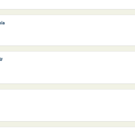
hĩa
hờ