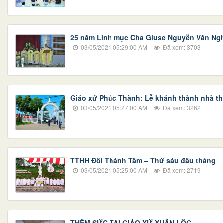
25 năm Linh mục Cha Giuse Nguyễn Văn Ng
03/05/2021 05:29:00 AM
Đã xem: 3703
Giáo xứ Phúc Thành: Lễ khánh thành nhà t
03/05/2021 05:27:00 AM
Đã xem: 3262
TTHH Đồi Thánh Tâm – Thứ sáu đầu tháng
03/05/2021 05:25:00 AM
Đã xem: 2719
THÊM SỨC TẠI GIÁO XỨ XUÂN LỘC