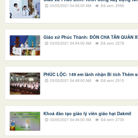
03/05/2021 04:56:00 AM
Đã xem: 2596
Giáo xứ Phúc Thành: ĐÓN CHA TÂN QUẢN 
03/05/2021 04:54:00 AM
Đã xem: 2278
PHÚC LỘC: 149 em lãnh nhận Bí tích Thêm 
03/05/2021 04:48:00 AM
Đã xem: 2515
Khoá đào tạo giáo lý viên giáo hạt Dakmil
03/05/2021 04:46:00 AM
Đã xem: 2735