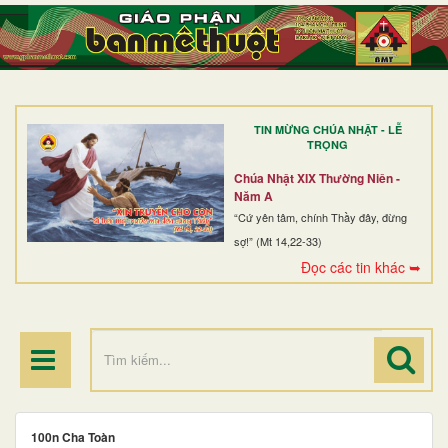
TRANG NHẤT
GIỚI THIỆU
GIÁO XỨ
TIN MỪNG CHÚA NHẬT - LỄ
DÒNG TU
TRỌNG
BAN MỤC VỤ
Chúa Nhật XIX Thường Niên -
Năm A
ĐOÀN THỂ CG
“Cứ yên tâm, chính Thầy đây, đừng
sợ!” (Mt 14,22-33)
LINH MỤC
Đọc các tin khác ➥
ĐIỂM HÀNH HƯƠNG
100n Cha Toàn