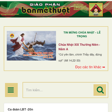
TRANG NHẤT
GIỚI THIỆU
GIÁO XỨ
TIN MỪNG CHÚA NHẬT - LỄ
DÒNG TU
TRỌNG
BAN MỤC VỤ
Chúa Nhật XIX Thường Niên -
Năm A
ĐOÀN THỂ CG
“Cứ yên tâm, chính Thầy đây, đừng
sợ!” (Mt 14,22-33)
LINH MỤC
Đọc các tin khác ➥
ĐIỂM HÀNH HƯƠNG
Ca đoàn LBT -20n