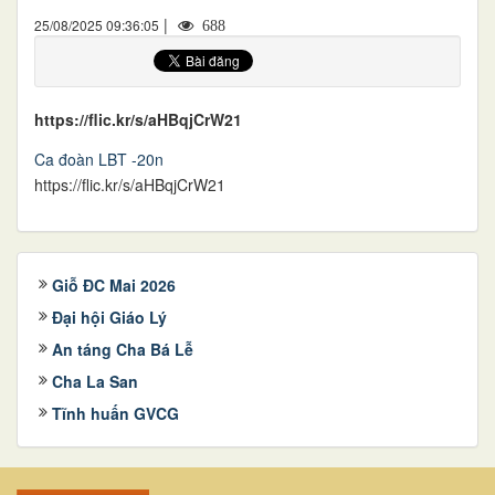
|
25/08/2025 09:36:05
688
https://flic.kr/s/aHBqjCrW21
Ca đoàn LBT -20n
https://flic.kr/s/aHBqjCrW21
Giỗ ĐC Mai 2026
Đại hội Giáo Lý
An táng Cha Bá Lễ
Cha La San
Tĩnh huấn GVCG