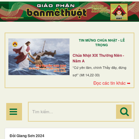
TRANG NHẤT
GIỚI THIỆU
GIÁO XỨ
TIN MỪNG CHÚA NHẬT - LỄ
DÒNG TU
TRỌNG
BAN MỤC VỤ
Chúa Nhật XIX Thường Niên -
Năm A
ĐOÀN THỂ CG
“Cứ yên tâm, chính Thầy đây, đừng
sợ!” (Mt 14,22-33)
LINH MỤC
Đọc các tin khác ➥
ĐIỂM HÀNH HƯƠNG
Đồi Giang Sơn 2024