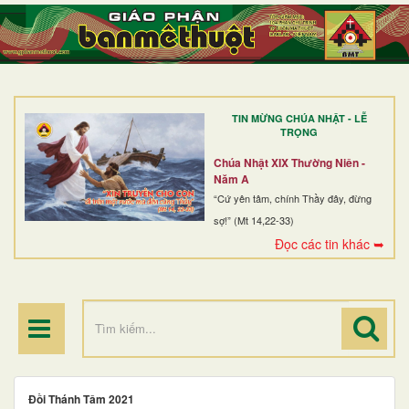
TRANG NHẤT
GIỚI THIỆU
GIÁO XỨ
TIN MỪNG CHÚA NHẬT - LỄ
DÒNG TU
TRỌNG
BAN MỤC VỤ
Chúa Nhật XIX Thường Niên -
Năm A
ĐOÀN THỂ CG
“Cứ yên tâm, chính Thầy đây, đừng
sợ!” (Mt 14,22-33)
LINH MỤC
Đọc các tin khác ➥
ĐIỂM HÀNH HƯƠNG
Đồi Thánh Tâm 2021