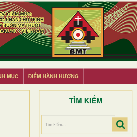
NH MỤC
ĐIỂM HÀNH HƯƠNG
TÌM KIẾM