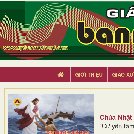
GIỚI THIỆU
GIÁO XỨ
Chúa Nhật
“Cứ yên tâm