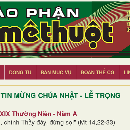
DÒNG TU
BAN MỤC VỤ
ĐOÀN THỂ CG
LI
TIN MỪNG CHÚA NHẬT - LỄ TRỌNG
 XIX Thường Niên - Năm A
, chính Thầy đây, đừng sợ!” (Mt 14,22-33)