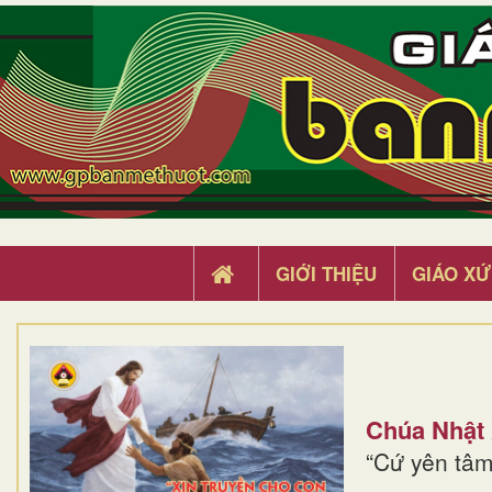
GIỚI THIỆU
GIÁO XỨ
Chúa Nhật
“Cứ yên tâm