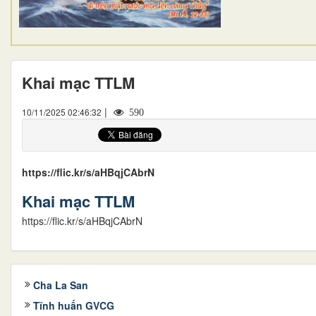
Khai mạc TTLM
|
10/11/2025 02:46:32
590
https://flic.kr/s/aHBqjCAbrN
Khai mạc TTLM
https://flic.kr/s/aHBqjCAbrN
Cha La San
Tĩnh huấn GVCG