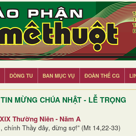
DÒNG TU
BAN MỤC VỤ
ĐOÀN THỂ CG
LI
TIN MỪNG CHÚA NHẬT - LỄ TRỌNG
 XIX Thường Niên - Năm A
, chính Thầy đây, đừng sợ!” (Mt 14,22-33)