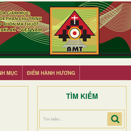
NH MỤC
ĐIỂM HÀNH HƯƠNG
TÌM KIẾM