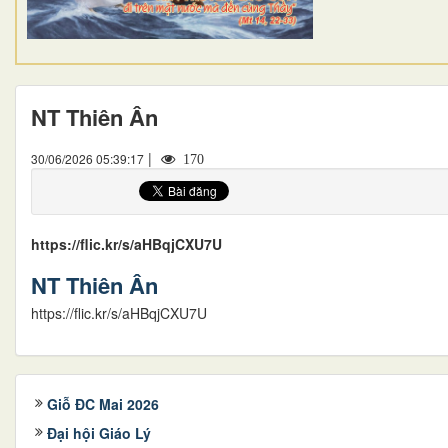
NT Thiên Ân
|
30/06/2026 05:39:17
170
https://flic.kr/s/aHBqjCXU7U
NT Thiên Ân
https://flic.kr/s/aHBqjCXU7U
Giỗ ĐC Mai 2026
Đại hội Giáo Lý