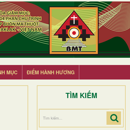
NH MỤC
ĐIỂM HÀNH HƯƠNG
TÌM KIẾM