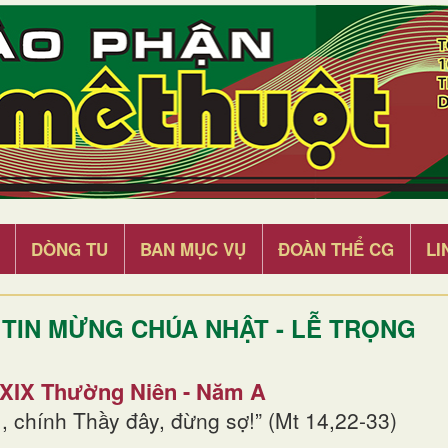
DÒNG TU
BAN MỤC VỤ
ĐOÀN THỂ CG
LI
TIN MỪNG CHÚA NHẬT - LỄ TRỌNG
 XIX Thường Niên - Năm A
, chính Thầy đây, đừng sợ!” (Mt 14,22-33)