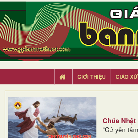
GIỚI THIỆU
GIÁO XỨ
Chúa Nhật
“Cứ yên tâm