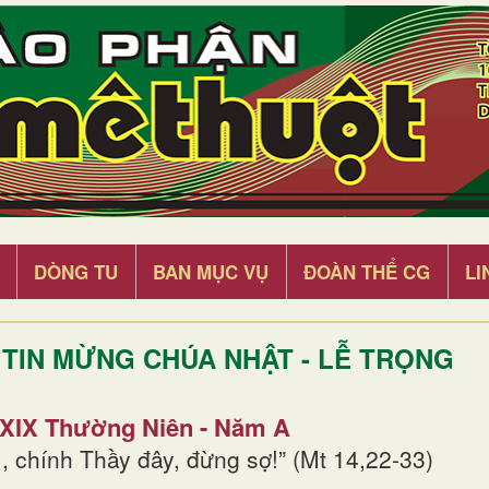
DÒNG TU
BAN MỤC VỤ
ĐOÀN THỂ CG
LI
TIN MỪNG CHÚA NHẬT - LỄ TRỌNG
 XIX Thường Niên - Năm A
, chính Thầy đây, đừng sợ!” (Mt 14,22-33)