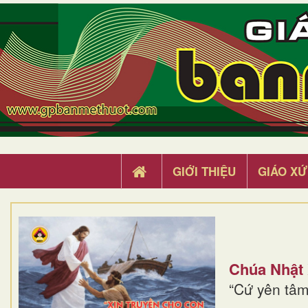
GIỚI THIỆU
GIÁO XỨ
Chúa Nhật
“Cứ yên tâm