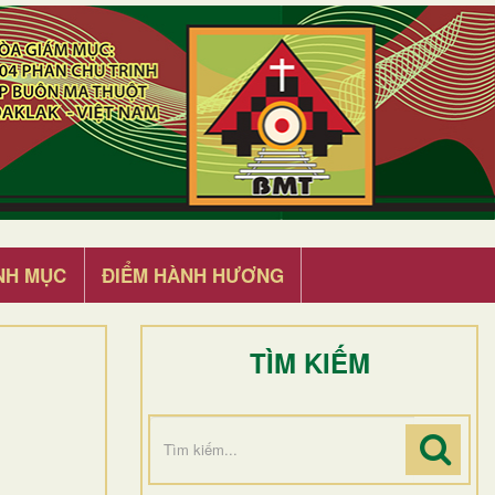
NH MỤC
ĐIỂM HÀNH HƯƠNG
TÌM KIẾM