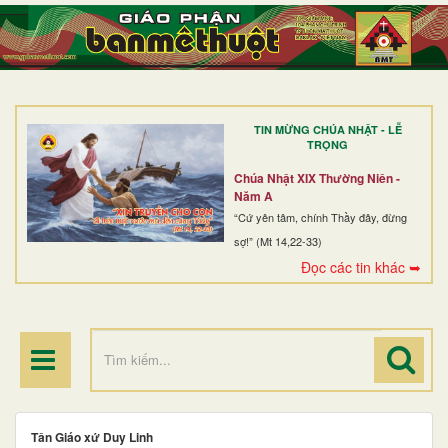
TRANG NHẤT
GIỚI THIỆU
GIÁO XỨ
TIN MỪNG CHÚA NHẬT - LỄ
DÒNG TU
TRỌNG
BAN MỤC VỤ
Chúa Nhật XIX Thường Niên -
Năm A
ĐOÀN THỂ CG
“Cứ yên tâm, chính Thầy đây, đừng
sợ!” (Mt 14,22-33)
LINH MỤC
Đọc các tin khác ➥
ĐIỂM HÀNH HƯƠNG
Tân Giáo xứ Duy Linh