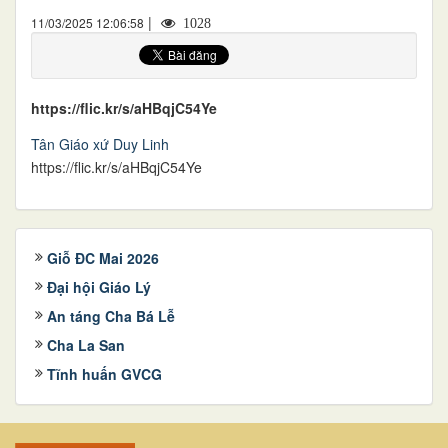
|
11/03/2025 12:06:58
1028
https://flic.kr/s/aHBqjC54Ye
Tân Giáo xứ Duy Linh
https://flic.kr/s/aHBqjC54Ye
Giỗ ĐC Mai 2026
Đại hội Giáo Lý
An táng Cha Bá Lễ
Cha La San
Tĩnh huấn GVCG