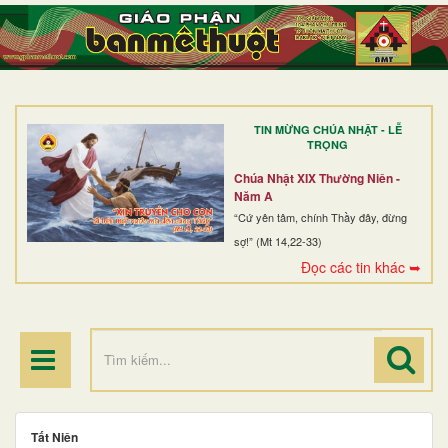
TRANG NHẤT
GIỚI THIỆU
GIÁO XỨ
TIN MỪNG CHÚA NHẬT - LỄ
DÒNG TU
TRỌNG
BAN MỤC VỤ
Chúa Nhật XIX Thường Niên -
Năm A
ĐOÀN THỂ CG
“Cứ yên tâm, chính Thầy đây, đừng
sợ!” (Mt 14,22-33)
LINH MỤC
Đọc các tin khác ➥
ĐIỂM HÀNH HƯƠNG
Tất Niên