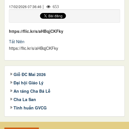
|
17/02/2026 07:36:46
653
https://flic.kr/s/aHBqjCKFky
Tất Niên
https://flic.kr/s/aHBqjCKFky
Giỗ ĐC Mai 2026
Đại hội Giáo Lý
An táng Cha Bá Lễ
Cha La San
Tĩnh huấn GVCG