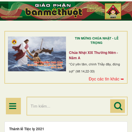
TRANG NHẤT
GIỚI THIỆU
GIÁO XỨ
TIN MỪNG CHÚA NHẬT - LỄ
DÒNG TU
TRỌNG
BAN MỤC VỤ
Chúa Nhật XIX Thường Niên -
Năm A
ĐOÀN THỂ CG
“Cứ yên tâm, chính Thầy đây, đừng
sợ!” (Mt 14,22-33)
LINH MỤC
Đọc các tin khác ➥
ĐIỂM HÀNH HƯƠNG
Thánh lễ Tiệc ly 2021