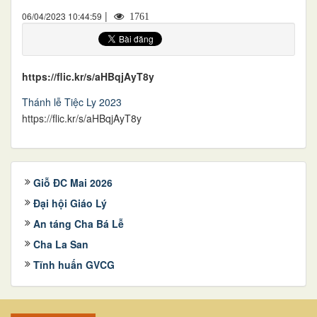
|
06/04/2023 10:44:59
1761
https://flic.kr/s/aHBqjAyT8y
Thánh lễ Tiệc Ly 2023
https://flic.kr/s/aHBqjAyT8y
Giỗ ĐC Mai 2026
Đại hội Giáo Lý
An táng Cha Bá Lễ
Cha La San
Tĩnh huấn GVCG