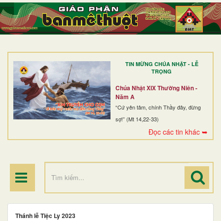
TRANG NHẤT
GIỚI THIỆU
GIÁO XỨ
TIN MỪNG CHÚA NHẬT - LỄ
DÒNG TU
TRỌNG
BAN MỤC VỤ
Chúa Nhật XIX Thường Niên -
Năm A
ĐOÀN THỂ CG
“Cứ yên tâm, chính Thầy đây, đừng
sợ!” (Mt 14,22-33)
LINH MỤC
Đọc các tin khác ➥
ĐIỂM HÀNH HƯƠNG
Thánh lễ Tiệc Ly 2023