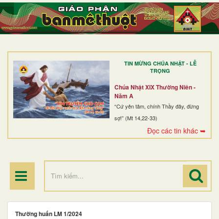
TRANG NHẤT
GIỚI THIỆU
GIÁO XỨ
TIN MỪNG CHÚA NHẬT - LỄ
DÒNG TU
TRỌNG
BAN MỤC VỤ
Chúa Nhật XIX Thường Niên -
Năm A
ĐOÀN THỂ CG
“Cứ yên tâm, chính Thầy đây, đừng
sợ!” (Mt 14,22-33)
LINH MỤC
Đọc các tin khác ➥
ĐIỂM HÀNH HƯƠNG
Thường huấn LM 1/2024