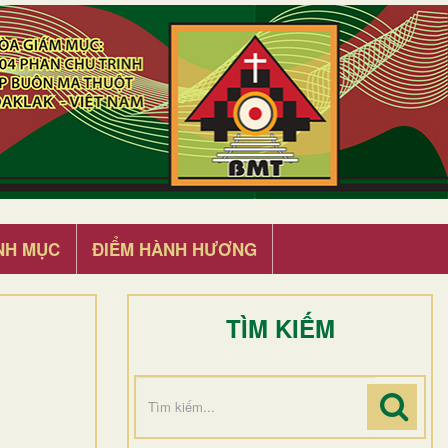
NH MỤC
ĐIỂM HÀNH HƯƠNG
TÌM KIẾM