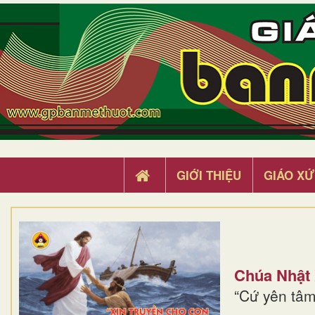
GIỚI THIỆU
GIÁO XỨ
Chúa Nhật
“Cứ yên tâm