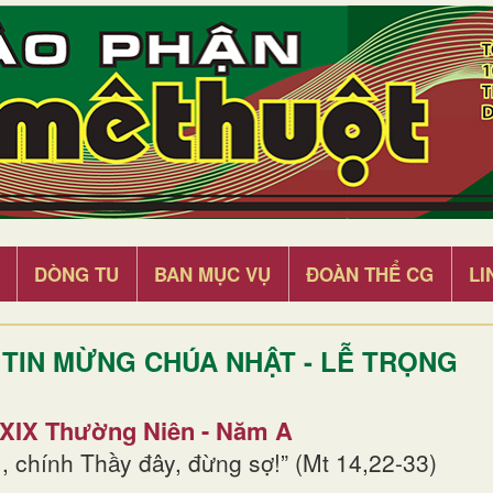
DÒNG TU
BAN MỤC VỤ
ĐOÀN THỂ CG
LI
TIN MỪNG CHÚA NHẬT - LỄ TRỌNG
 XIX Thường Niên - Năm A
, chính Thầy đây, đừng sợ!” (Mt 14,22-33)