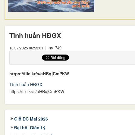
Tĩnh huấn HĐGX
|
18/07/2025 06:53:01
749
https://flic.kr/s/aHBqjCmPKW
Tĩnh huấn HĐGX
https://flic.kr/s/aHBqjCmPKW
Giỗ ĐC Mai 2026
Đại hội Giáo Lý