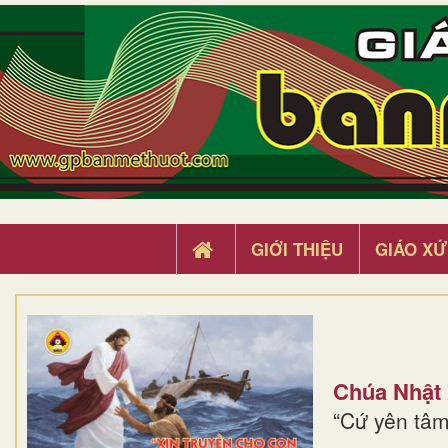
GIỚI THIỆU
GIÁO XỨ
Chúa Nhật
“Cứ yên tâm