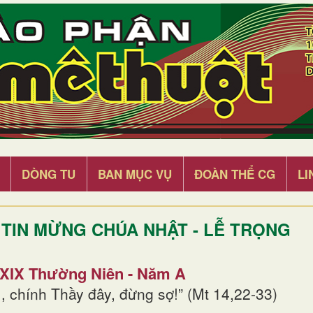
DÒNG TU
BAN MỤC VỤ
ĐOÀN THỂ CG
LI
TIN MỪNG CHÚA NHẬT - LỄ TRỌNG
 XIX Thường Niên - Năm A
, chính Thầy đây, đừng sợ!” (Mt 14,22-33)