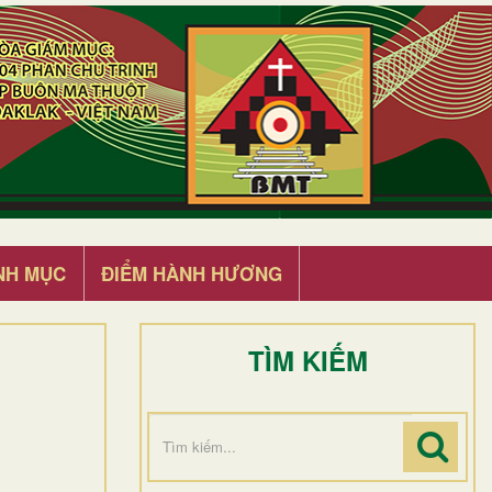
NH MỤC
ĐIỂM HÀNH HƯƠNG
TÌM KIẾM