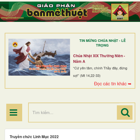
TRANG NHẤT
GIỚI THIỆU
GIÁO XỨ
TIN MỪNG CHÚA NHẬT - LỄ
DÒNG TU
TRỌNG
BAN MỤC VỤ
Chúa Nhật XIX Thường Niên -
Năm A
ĐOÀN THỂ CG
“Cứ yên tâm, chính Thầy đây, đừng
sợ!” (Mt 14,22-33)
LINH MỤC
Đọc các tin khác ➥
ĐIỂM HÀNH HƯƠNG
Truyền chức Linh Mục 2022