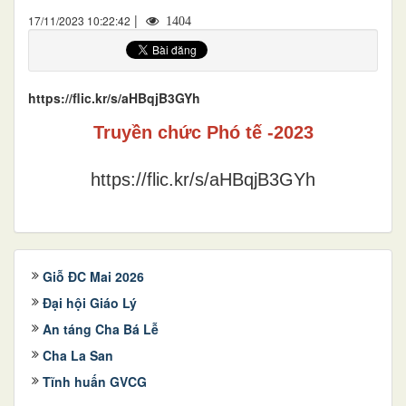
|
17/11/2023 10:22:42
1404
https://flic.kr/s/aHBqjB3GYh
Truyền chức Phó tế -2023
https://flic.kr/s/aHBqjB3GYh
Giỗ ĐC Mai 2026
Đại hội Giáo Lý
An táng Cha Bá Lễ
Cha La San
Tĩnh huấn GVCG