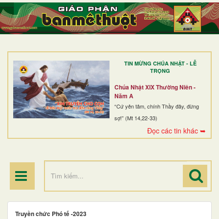
TRANG NHẤT
GIỚI THIỆU
GIÁO XỨ
TIN MỪNG CHÚA NHẬT - LỄ
DÒNG TU
TRỌNG
BAN MỤC VỤ
Chúa Nhật XIX Thường Niên -
Năm A
ĐOÀN THỂ CG
“Cứ yên tâm, chính Thầy đây, đừng
sợ!” (Mt 14,22-33)
LINH MỤC
Đọc các tin khác ➥
ĐIỂM HÀNH HƯƠNG
Truyền chức Phó tế -2023