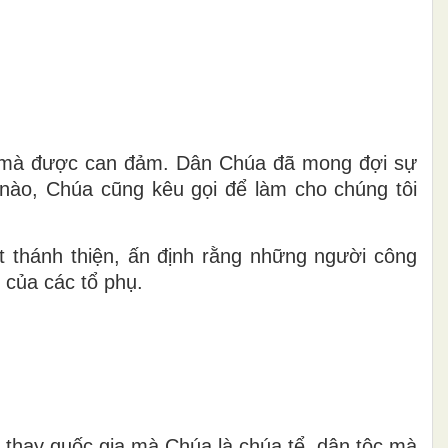
nào mà được can đảm. Dân Chúa đã mong đợi sự
ế nào, Chúa cũng kêu gọi để làm cho chúng tôi
uật thánh thiện, ấn định rằng những người công
 của các tổ phụ.
 thay quốc gia mà Chúa là chúa tể, dân tộc mà