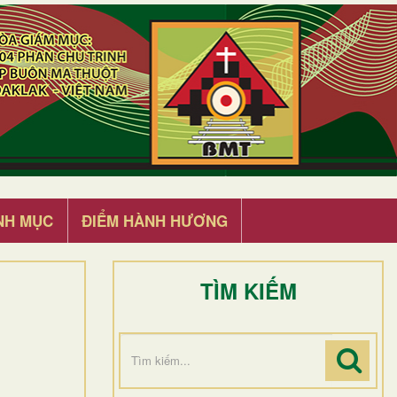
NH MỤC
ĐIỂM HÀNH HƯƠNG
TÌM KIẾM