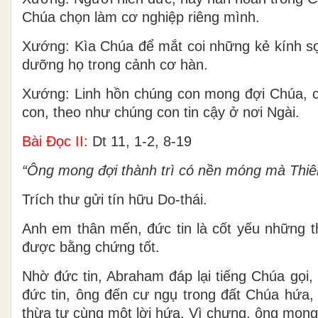
Chúa chọn làm cơ nghiệp riêng mình.
Xướng: Kìa Chúa để mắt coi những kẻ kính sợ 
dưỡng họ trong cảnh cơ hàn.
Xướng: Linh hồn chúng con mong đợi Chúa, ch
con, theo như chúng con tin cậy ở nơi Ngài.
Bài Ðọc II
: Dt 11, 1-2, 8-19
“Ông mong đợi thành trì có nền móng mà Thiên 
Trích thư gửi tín hữu Do-thái.
Anh em thân mến, đức tin là cốt yếu những t
được bằng chứng tốt.
Nhờ đức tin, Abraham đáp lại tiếng Chúa gọi,
đức tin, ông đến cư ngụ trong đất Chúa hứa,
thừa tự cùng một lời hứa. Vì chưng, ông mong 