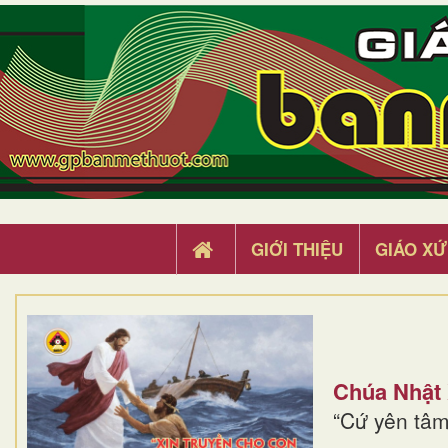
GIỚI THIỆU
GIÁO XỨ
Chúa Nhật
“Cứ yên tâm