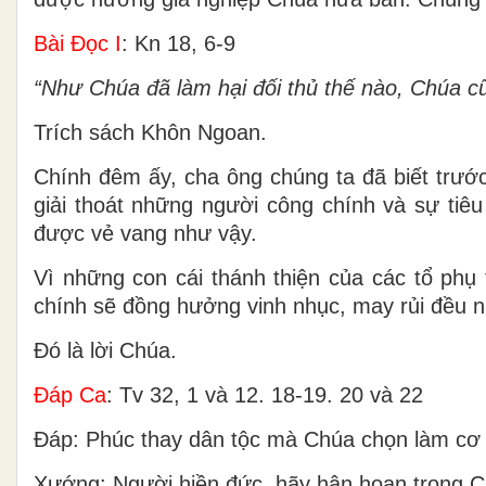
Bài Ðọc I
: Kn 18, 6-9
“Như Chúa đã làm hại đối thủ thế nào, Chúa c
Trích sách Khôn Ngoan.
Chính đêm ấy, cha ông chúng ta đã biết trướ
giải thoát những người công chính và sự tiêu
được vẻ vang như vậy.
Vì những con cái thánh thiện của các tổ phụ t
chính sẽ đồng hưởng vinh nhục, may rủi đều nh
Ðó là lời Chúa.
Ðáp Ca
: Tv 32, 1 và 12. 18-19. 20 và 22
Ðáp: Phúc thay dân tộc mà Chúa chọn làm cơ n
Xướng: Người hiền đức, hãy hân hoan trong Ch