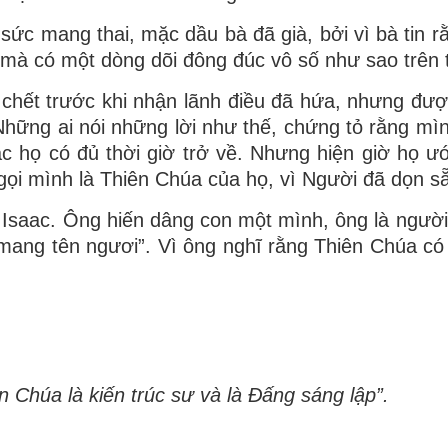
c mang thai, mặc dầu bà đã già, bởi vì bà tin rằn
mà có một dòng dõi đông đúc vô số như sao trên tr
 chết trước khi nhận lãnh điều đã hứa, nhưng đượ
 Những ai nói những lời như thế, chứng tỏ rằng m
ắc họ có đủ thời giờ trở về. Nhưng hiện giờ họ 
 gọi mình là Thiên Chúa của họ, vì Người đã dọn sẵ
g Isaac. Ông hiến dâng con một mình, ông là người
 mang tên ngươi”. Vì ông nghĩ rằng Thiên Chúa có 
Chúa là kiến trúc sư và là Ðấng sáng lập”.