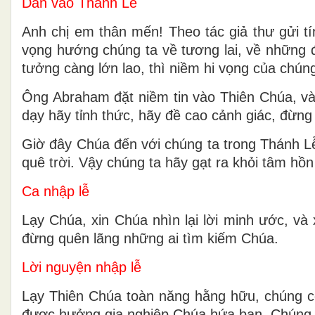
Dẫn vào Thánh Lễ
Anh chị em thân mến! Theo tác giả thư gửi tí
vọng hướng chúng ta về tương lai, về những đ
tưởng càng lớn lao, thì niềm hi vọng của chúng
Ông Abraham đặt niềm tin vào Thiên Chúa, v
dạy hãy tỉnh thức, hãy đề cao cảnh giác, đừng
Giờ đây Chúa đến với chúng ta trong Thánh L
quê trời. Vậy chúng ta hãy gạt ra khỏi tâm hồ
Ca nhập lễ
Lạy Chúa, xin Chúa nhìn lại lời minh ước, và
đừng quên lãng những ai tìm kiếm Chúa.
Lời nguyện nhập lễ
Lạy Thiên Chúa toàn năng hằng hữu, chúng c
được hưởng gia nghiệp Chúa hứa ban. Chúng