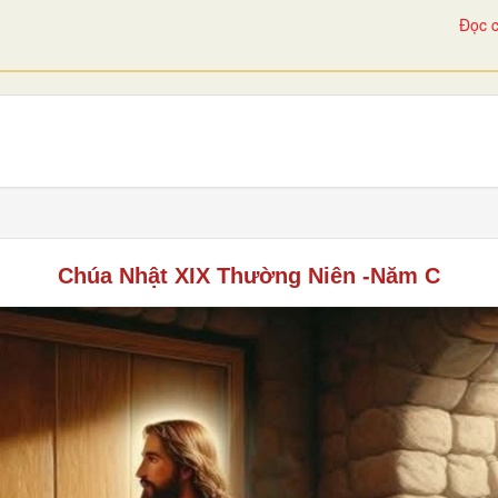
Đọc c
Chúa Nhật XIX Thường Niên -Năm C