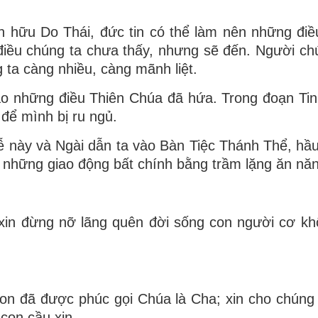
n hữu Do Thái, đức tin có thể làm nên những điều 
iều chúng ta chưa thấy, nhưng sẽ đến. Người chún
 ta càng nhiều, càng mãnh liệt.
ào những điều Thiên Chúa đã hứa. Trong đoạn T
 để mình bị ru ngủ.
ễ này và Ngài dẫn ta vào Bàn Tiệc Thánh Thể, hầu
n những giao động bất chính bằng trầm lặng ăn năn
 xin đừng nỡ lãng quên đời sống con người cơ kh
on đã được phúc gọi Chúa là Cha; xin cho chúng 
 con cầu xin…