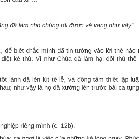
ũng đã làm cho chúng tôi được vẻ vang như vậy”.
c, để biết chắc mình đã tin tưởng vào lời thề 
 diệt kẻ thù. Vì như Chúa đã làm hại đối thủ th
ốt lành đã lén lút tế lễ, và đồng tâm thiết lập l
au; như vậy là họ đã xướng lên trước bài ca tụng
ghiệp riêng mình (c. 12b).
úa; ca ngợi là việc của những kẻ lòng ngay. Phúc