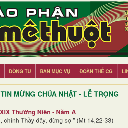
DÒNG TU
BAN MỤC VỤ
ĐOÀN THỂ CG
LI
TIN MỪNG CHÚA NHẬT - LỄ TRỌNG
 XIX Thường Niên - Năm A
, chính Thầy đây, đừng sợ!” (Mt 14,22-33)