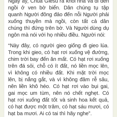
Ngày ấy, Chúa Giêsu ra khỏi nhà và đi đến
ngồi ở ven bờ biển. Dân chúng tụ tập
quanh Người đông đảo đến nỗi Người phải
xuống thuyền mà ngồi, còn tất cả dân
chúng thì đứng trên bờ. Và Người dùng dụ
ngôn mà nói với họ nhiều điều. Người nói:
“Này đây, có người gieo giống đi gieo lúa.
Trong khi gieo, có hạt rơi xuống vệ đường,
chim trời bay đến ăn mất. Có hạt rơi xuống
trên đá sỏi, chỗ có ít đất, nó liền mọc lên,
vì không có nhiều đất. Khi mặt trời mọc
lên, bị nắng gắt, và vì không đâm rễ sâu,
nên liền khô héo. Có hạt rơi vào bụi gai,
gai mọc um tùm, nên nó chết nghẹt. Có
hạt rơi xuống đất tốt và sinh hoa kết quả,
có hạt được một trăm, có hạt sáu mươi, có
hạt ba mươi. Ai có tai thì hãy nghe”.