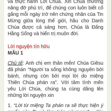
và thực hành Lời Chúa. Xin Chúa thương
nâng đỡ phù trì, để chúng con luôn biết cố
gắng mỗi ngày trở nên chứng nhân của Tin
Mừng giữa lòng thế giới, hầu cho Danh
Chúa được cả sáng hơn. Chúa là Đấng
Hằng Sống và hiển trị muôn đời.
Lời nguyện tín hữu
MẪU 1
Chủ tế
:
Anh chị em thân mến! Chúa Giêsu
đã phán “Người ta sống không nguyên bởi
bánh, nhưng còn bởi mọi lời do miệng
Thiên Chúa phán ra”. Với tâm tình mến
yêu Lời Chúa, chúng ta cùng dâng lên
những lời nguyện xin
1.
“Lời từ miệng Ta phán ra sẽ thực hiện ý