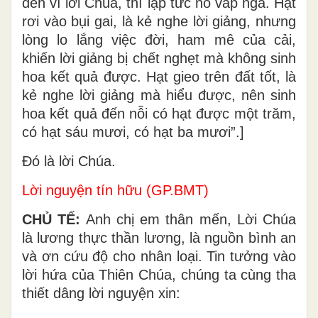
đến vì lời Chúa, thì lập tức nó vấp ngã. Hạt
rơi vào bụi gai, là kẻ nghe lời giảng, nhưng
lòng lo lắng việc đời, ham mê của cải,
khiến lời giảng bị chết nghẹt mà không sinh
hoa kết quả được. Hạt gieo trên đất tốt, là
kẻ nghe lời giảng mà hiểu được, nên sinh
hoa kết quả đến nỗi có hạt được một trăm,
có hạt sáu mươi, có hạt ba mươi”.]
Ðó là lời Chúa.
Lời nguyện tín hữu (GP.BMT)
CHỦ TẾ:
Anh chị em thân mến, Lời Chúa
là lương thực thần lương, là nguồn bình an
và ơn cứu độ cho nhân loại. Tin tưởng vào
lời hứa của Thiên Chúa, chúng ta cùng tha
thiết dâng lời nguyện xin: