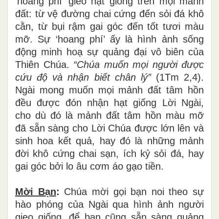
‘hoang phí’ gieo hạt giống trên mọi mảnh
đất: từ vệ đường chai cứng đến sỏi đá khô
cằn, từ bụi rậm gai góc đến tốt tươi màu
mỡ. Sự ‘hoang phí’ ấy là hình ảnh sống
động minh hoạ sự quảng đại vô biên của
Thiên Chúa.
“Chúa muố
n m
ọ
i ng
ườ
i
đượ
c
c
ứ
u
độ
v
à
nh
ậ
n bi
ế
t ch
â
n l
ý”
(1Tm 2,4).
Ngài mong muốn mọi mảnh đất tâm hồn
đều được đón nhận hạt giống Lời Ngài,
cho dù đó là mảnh đất tâm hồn màu mỡ
đã sẵn sàng cho Lời Chúa được lớn lên và
sinh hoa kết quả, hay đó là những mảnh
đời khô cứng chai sạn, ích kỷ sỏi đá, hay
gai góc bởi lo âu cơm áo gạo tiền.
Mời B
ạ
n
:
Chúa mời gọi bạn noi theo sự
hào phóng của Ngài qua hình ảnh người
gieo giống, để bạn cũng sẵn sàng quảng