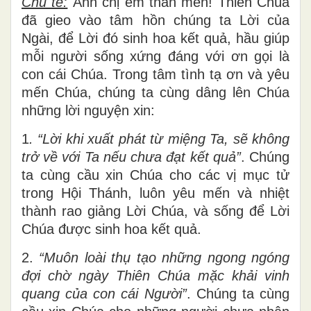
Chủ tế:
Anh chị em thân mến! Thiên Chúa
đã gieo vào tâm hồn chúng ta Lời của
Ngài, để Lời đó sinh hoa kết quả, hầu giúp
mỗi người sống xứng đáng với ơn gọi là
con cái Chúa. Trong tâm tình tạ ơn và yêu
mến Chúa, chúng ta cùng dâng lên Chúa
những lời nguyện xin:
1
. “Lời khi xuất phát từ miệng Ta, sẽ không
trở về với Ta nếu chưa đạt kết quả”
. Chúng
ta cùng cầu xin Chúa cho các vị mục tử
trong Hội Thánh, luôn yêu mến và nhiệt
thành rao giảng Lời Chúa, và sống để Lời
Chúa được sinh hoa kết quả.
2.
“Muôn loài thụ tạo những ngong ngóng
đợi chờ ngày Thiên Chúa mặc khải vinh
quang của con cái Người”
. Chúng ta cùng