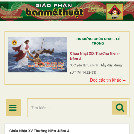
TRANG NHẤT
GIỚI THIỆU
GIÁO XỨ
TIN MỪNG CHÚA NHẬT - LỄ
DÒNG TU
TRỌNG
BAN MỤC VỤ
Chúa Nhật XIX Thường Niên -
Năm A
ĐOÀN THỂ CG
“Cứ yên tâm, chính Thầy đây, đừng
sợ!” (Mt 14,22-33)
LINH MỤC
Đọc các tin khác ➥
ĐIỂM HÀNH HƯƠNG
Chúa Nhật XV Thường Niên -Năm A