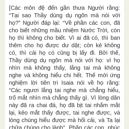
[Các môn đệ đến gần thưa Người rằng:
“Tại sao Thầy dùng dụ ngôn mà nói với
họ?” Người đáp lại: “Về phần các con, đã
cho biết những mầu nhiệm Nước Trời, còn
họ thì không cho biết. Vì ai đã có, thì ban
thêm cho họ được dư dật; còn kẻ không
có, thì cái họ có cũng bị lấy đi. Bởi thế,
Thầy dùng dụ ngôn mà nói với họ: vì họ
nhìn mà không thấy, lắng tai mà không
nghe và không hiểu chi hết. Thế mới ứng
nghiệm lời tiên tri Isaia nói về họ rằng:
“Các ngươi lắng tai nghe mà chẳng hiểu,
trố mắt nhìn mà chẳng thấy gì. Vì lòng dân
này đã ra chai đá, họ đã bịt tai nhắm mắt
lại, kẻo mắt thấy được, tai nghe được, và
lòng chúng hiểu được mà hối cải, và Ta lại
chữa chúng cho lành”. Phần các con, phúc