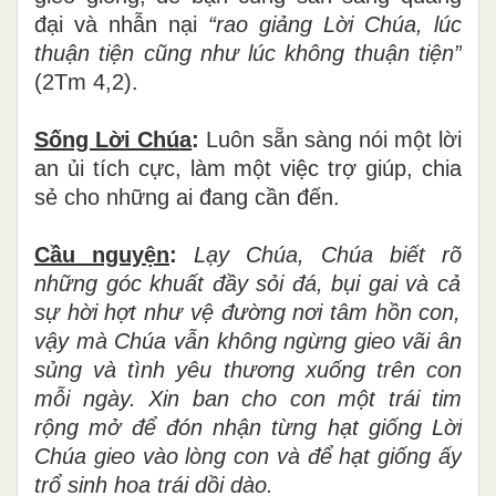
đại và nhẫn nại
“rao giả
ng L
ờ
i Ch
ú
a, l
ú
c
thu
ậ
n ti
ệ
n c
ũ
ng nh
ư
l
ú
c kh
ô
ng thu
ậ
n ti
ệ
n
”
(2Tm 4,2).
Sống L
ờ
i Ch
ú
a
:
Luôn sẵn sàng nói một lời
an ủi tích cực, làm một việc trợ giúp, chia
sẻ cho những ai đang cần đến.
Cầu nguy
ệ
n
:
L
ạ
y Ch
ú
a, Ch
ú
a bi
ế
t r
õ
nh
ữ
ng g
ó
c khu
ấ
t
đầ
y s
ỏ
i
đ
á
, b
ụ
i gai v
à
c
ả
s
ự
h
ờ
i h
ợ
t nh
ư
v
ệ
đườ
ng n
ơ
i t
â
m h
ồ
n con,
v
ậ
y m
à
Ch
ú
a v
ẫ
n kh
ô
ng ng
ừ
ng gieo v
ã
i
â
n
s
ủ
ng v
à
t
ì
nh y
ê
u th
ươ
ng xu
ố
ng tr
ê
n con
m
ỗ
i ng
à
y. Xin ban cho con m
ộ
t tr
á
i tim
r
ộ
ng m
ở
để
đ
ó
n nh
ậ
n t
ừ
ng h
ạ
t gi
ố
ng L
ờ
i
Ch
ú
a gieo v
à
o l
ò
ng con v
à
để
h
ạ
t gi
ố
ng
ấ
y
tr
ổ
sinh hoa tr
á
i d
ồ
i d
ào.