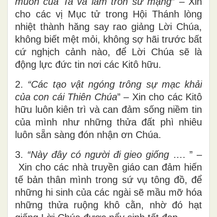
muốn của Ta và làm tròn sứ mạng
” – Xin
cho các vị Mục tử trong Hội Thánh lòng
nhiệt thành hăng say rao giảng Lời Chúa,
không biết mệt mỏi, không sợ hãi trước bất
cứ nghịch cảnh nào, để Lời Chúa sẽ là
động lực đức tin nơi các Kitô hữu.
2.
“Các tạo vật ngóng trông sự mạc khải
của con cái Thiên Chúa
” – Xin cho các Kitô
hữu luôn kiên trì và can đảm sống niềm tin
của mình như những thửa đất phì nhiêu
luôn sẵn sàng đón nhận ơn Chúa.
3.
“Này đây có người đi gieo giống
…. ” –
Xin cho các nhà truyền giáo can đảm hiến
tế bản thân mình trong sứ vụ tông đồ, để
những hi sinh của các ngài sẽ mầu mỡ hóa
những thửa ruộng khô cằn, nhờ đó hạt