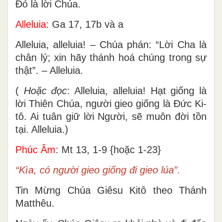
Ðó là lời Chúa.
Alleluia:
Ga 17, 17b và a
Alleluia, alleluia! – Chúa phán: “Lời Cha là
chân lý; xin hãy thánh hoá chúng trong sự
thật”. – Alleluia.
(
Hoặc đọc
: Alleluia, alleluia! Hạt giống là
lời Thiên Chúa, người gieo giống là Đức Ki-
tô. Ai tuân giữ lời Người, sẽ muôn đời tồn
tại. Alleluia.)
Phúc Âm
: Mt 13, 1-9 {hoặc 1-23}
“Kìa, có người gieo giống đi gieo lúa”.
Tin Mừng Chúa Giêsu Kitô theo Thánh
Matthêu.