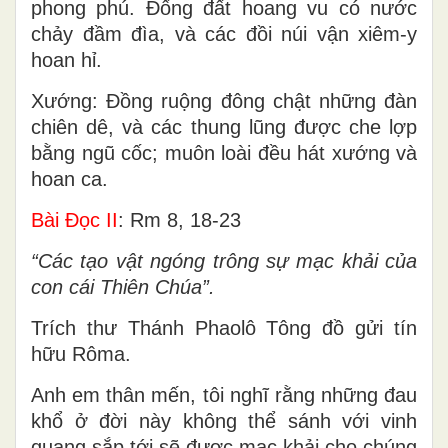
phong phú. Ðống đất hoang vu có nước
chảy đầm đìa, và các đồi núi vận xiêm-y
hoan hỉ.
Xướng: Ðồng ruộng đông chật những đàn
chiên dê, và các thung lũng được che lợp
bằng ngũ cốc; muôn loài đều hát xướng và
hoan ca.
Bài Ðọc II
: Rm 8, 18-23
“Các tạo vật ngóng trông sự mạc khải của
con cái Thiên Chúa”.
Trích thư Thánh Phaolô Tông đồ gửi tín
hữu Rôma.
Anh em thân mến, tôi nghĩ rằng những đau
khổ ở đời này không thể sánh với vinh
quang sắp tới sẽ được mạc khải cho chúng