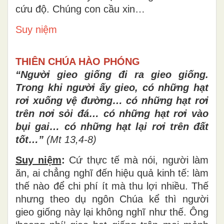
cứu độ. Chúng con cầu xin…
Suy niệm
THIÊN CHÚA HÀO PHÓNG
“
Ngườ
i gieo gi
ố
ng
đ
i ra gieo gi
ố
ng.
Trong khi ng
ườ
i
ấ
y gieo, c
ó
nh
ữ
ng h
ạ
t
r
ơ
i xu
ố
ng v
ệ
đườ
ng
…
có nh
ữ
ng hạt r
ơ
i
trên n
ơ
i sỏi
đ
á
…
có nh
ữ
ng hạt r
ơ
i vào
bụi gai
…
có nh
ữ
ng hạt lại r
ơ
i trên
đ
ất
tốt
…”
(Mt 13,4-8)
Suy niệm
:
Cứ thực tế mà nói, người làm
ăn, ai chẳng nghĩ đến hiệu quả kinh tế: làm
thế nào để chi phí ít mà thu lợi nhiều. Thế
nhưng theo dụ ngôn Chúa kể thì người
gieo giống này lại không nghĩ như thế. Ông