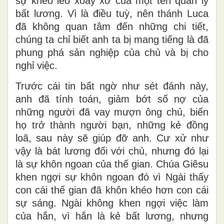
sự khéo léo xoay xở của một tên quản lý
bất lương. Vì là điều tuỳ, nên thánh Luca
đã không quan tâm đến những chi tiết,
chúng ta chỉ biết anh ta bị mang tiếng là đã
phung phá sản nghiệp của chủ và bị cho
nghỉ việc.
Trước cái tin bất ngờ như sét đánh này,
anh đã tính toán, giảm bớt số nợ của
những người đã vay mượn ông chủ, biến
họ trở thành người bạn, những kẻ đồng
loã, sau này sẽ giúp đỡ anh. Cư xử như
vậy là bát lương đối với chủ, nhưng đó lại
là sự khôn ngoan của thế gian. Chúa Giêsu
khen ngợi sự khôn ngoan đó vì Ngài thấy
con cái thế gian đã khôn khéo hơn con cái
sự sáng. Ngài không khen ngợi việc làm
của hắn, vì hắn là kẻ bất lương, nhưng