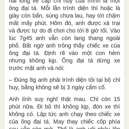
hài lòng về cấp chỉ huy của mình là một
ông đại tá. Mỗi lần trình diện thì hoặc là
giày còn bẩn, súng chưa lau, hay tới chậm
mất mấy phút. Hôm đó, anh được xả trại
và được tự do đi chơi cho tới 8 giờ tối. Vào
lúc 7g45 anh vẫn còn lang thang ngoài
phố. Bất ngờ anh trông thấy chiếc xe của
ông đại tá. Định rẽ vào một con hẻm
nhưng không kịp. Ông đại tá dừng xe
trước mặt anh và nói:
– Đúng 8g anh phải trình diện tôi tại bộ chỉ
huy, bằng không sẽ bị 3 ngày cấm cố.
Anh lính suy nghĩ thật mau. Chỉ còn 15
phút nữa. Đi bộ thì không kịp, đón xe thì
không có. Lập tức anh chạy theo chiếc xe
của ông đại tá. May thay chiếc cốp phía
sau vẫn còn mở. Thế là anh vội nhảy lên