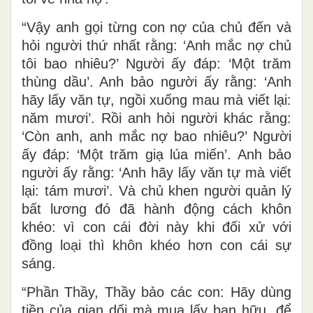
“Vậy anh gọi từng con nợ của chủ đến và
hỏi người thứ nhất rằng: ‘Anh mắc nợ chủ
tôi bao nhiêu?’ Người ấy đáp: ‘Một trăm
thùng dầu’. Anh bảo người ấy rằng: ‘Anh
hãy lấy văn tự, ngồi xuống mau mà viết lại:
năm mươi’. Rồi anh hỏi người khác rằng:
‘Còn anh, anh mắc nợ bao nhiêu?’ Người
ấy đáp: ‘Một trăm giạ lúa miến’. Anh bảo
người ấy rằng: ‘Anh hãy lấy văn tự mà viết
lại: tám mươi’. Và chủ khen người quản lý
bất lương đó đã hành động cách khôn
khéo: vì con cái đời này khi đối xử với
đồng loại thì khôn khéo hơn con cái sự
sáng.
“Phần Thầy, Thầy bảo các con: Hãy dùng
tiền của gian dối mà mua lấy bạn hữu, để