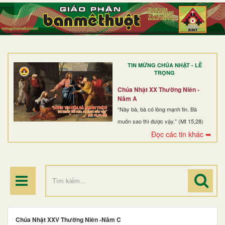
TRANG NHẤT
GIỚI THIỆU
GIÁO XỨ
TIN MỪNG CHÚA NHẬT - LỄ
DÒNG TU
TRỌNG
BAN MỤC VỤ
Chúa Nhật XX Thường Niên -
Năm A
ĐOÀN THỂ CG
“Này bà, bà có lòng mạnh tin. Bà
muốn sao thì được vậy.” (Mt 15,28)
LINH MỤC
Đọc các tin khác ➥
ĐIỂM HÀNH HƯƠNG
Chúa Nhật XXV Thường Niên -Năm C