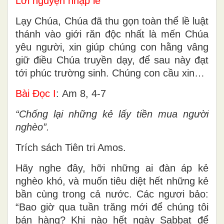
Lời nguyện nhập lễ
Lạy Chúa, Chúa đã thu gọn toàn thể lề luật
thánh vào giới răn độc nhất là mến Chúa
yêu người, xin giúp chúng con hằng vâng
giữ điều Chúa truyền dạy, để sau này đạt
tới phúc trường sinh. Chúng con cầu xin…
Bài Ðọc I
: Am 8, 4-7
“Chống lại những kẻ lấy tiền mua người
nghèo”.
Trích sách Tiên tri Amos.
Hãy nghe đây, hỡi những ai đàn áp kẻ
nghèo khó, và muốn tiêu diệt hết những kẻ
bần cùng trong cả nước. Các ngươi bảo:
“Bao giờ qua tuần trăng mới để chúng tôi
bán hàng? Khi nào hết ngày Sabbat để