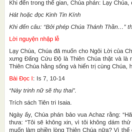
Khi đến trong thế gian, Chúa phán: Lạy Chúa,
Hát hoặc đọc Kinh Tin Kính
Khi đến câu: “Bởi phép Chúa Thánh Thần…” thì
Lời nguyện nhập lễ
Lạy Chúa, Chúa đã muốn cho Ngôi Lời của Chú
xưng Ðấng Cứu Ðộ là Thiên Chúa thật và là 
Thiên Chúa hằng sống và hiển trị cùng Chúa,
Bài Ðọc I
: Is 7, 10-14
“Này trinh nữ sẽ thụ thai”.
Trích sách Tiên tri Isaia.
Ngày ấy, Chúa phán bảo vua Achaz rằng: “Hãy
thưa: “Tôi sẽ không xin, vì tôi không dám th
muốn làm phiền lòng Thiên Chúa nữa? Vì thế c