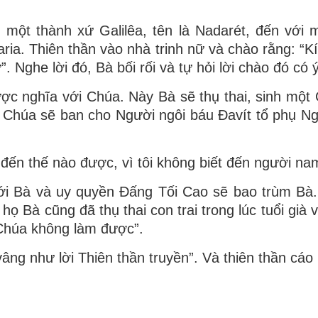
 một thành xứ Galilêa, tên là Nadarét, đến với 
 Maria. Thiên thần vào nhà trinh nữ và chào rằng:
Nghe lời đó, Bà bối rối và tự hỏi lời chào đó có ý
ược nghĩa với Chúa. Này Bà sẽ thụ thai, sinh một 
 Chúa sẽ ban cho Người ngôi báu Ðavít tổ phụ Ngườ
 đến thế nào được, vì tôi không biết đến người na
ới Bà và uy quyền Ðấng Tối Cao sẽ bao trùm Bà. 
 họ Bà cũng đã thụ thai con trai trong lúc tuổi gi
à Chúa không làm được”.
n vâng như lời Thiên thần truyền”. Và thiên thần cáo 