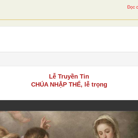
Đọc c
Lễ Truyền Tin
CHÚA NHẬP THỂ, lễ trọng