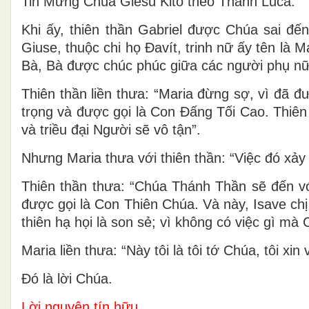
Tin Mừng Chúa Giêsu Kitô theo Thánh Luca.
Khi ấy, thiên thần Gabriel được Chúa sai đến
Giuse, thuộc chi họ Ðavít, trinh nữ ấy tên là
Bà, Bà được chúc phúc giữa các người phụ nữ”. 
Thiên thần liền thưa: “Maria đừng sợ, vì đã đ
trọng và được gọi là Con Ðấng Tối Cao. Thiên
và triều đại Người sẽ vô tận”.
Nhưng Maria thưa với thiên thần: “Việc đó xảy
Thiên thần thưa: “Chúa Thánh Thần sẽ đến v
được gọi là Con Thiên Chúa. Và này, Isave chị
thiên hạ họi là son sẻ; vì không có việc gì m
Maria liền thưa: “Này tôi là tôi tớ Chúa, tôi xi
Ðó là lời Chúa.
Lời nguyện tín hữu