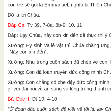
con trẻ sẽ gọi là Emmanuel, nghĩa là Thiên Ch
Ðó là lời Chúa.
Ðáp Ca
: Tv 39, 7-8a. 8b-9. 10. 11
Ðáp: Lạy Chúa, này con xin đến để thực thi ý
Xướng: Hy sinh và lễ vật thì Chúa chẳng ưng, 
“Này con xin đến”.
Xướng: Như trong cuốn sách đã chép về con, l
Xướng: Con đã loan truyền đức công minh Chúa
Xướng: Con chẳng có che đậy đức công minh Ch
gì với đại hội về ân sủng và lòng trung thành 
Bài Ðọc II
: Dt 10, 4-10
“Ở đoạn đầu cuốn sách đã viết về tôi là, lạy Ch