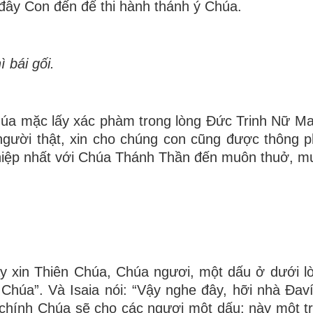
 đây Con đến để thi hành thánh ý Chúa.
 bái gối.
a mặc lấy xác phàm trong lòng Ðức Trinh Nữ Mar
người thật, xin cho chúng con cũng được thông p
 hiệp nhất với Chúa Thánh Thần đến muôn thuở, m
 xin Thiên Chúa, Chúa ngươi, một dấu ở dưới lò
ử Chúa”. Và Isaia nói: “Vậy nghe đây, hỡi nhà Ðav
hính Chúa sẽ cho các ngươi một dấu: này một trinh