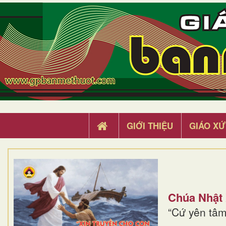
GIỚI THIỆU
GIÁO XỨ
Chúa Nhật
“Cứ yên tâm