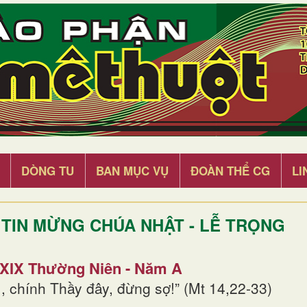
DÒNG TU
BAN MỤC VỤ
ĐOÀN THỂ CG
LI
TIN MỪNG CHÚA NHẬT - LỄ TRỌNG
 XIX Thường Niên - Năm A
, chính Thầy đây, đừng sợ!” (Mt 14,22-33)