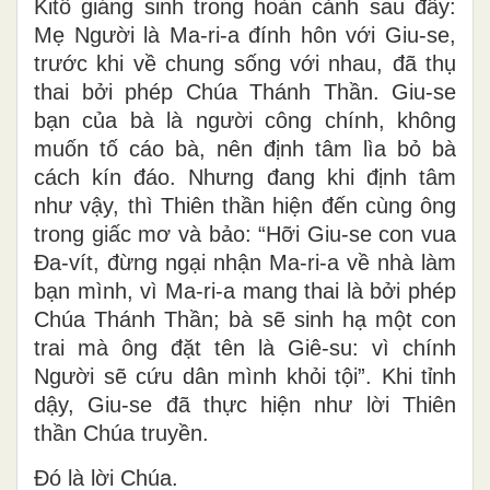
Kitô giáng sinh trong hoàn cảnh sau đây:
Mẹ Người là Ma-ri-a đính hôn với Giu-se,
trước khi về chung sống với nhau, đã thụ
thai bởi phép Chúa Thánh Thần. Giu-se
bạn của bà là người công chính, không
muốn tố cáo bà, nên định tâm lìa bỏ bà
cách kín đáo. Nhưng đang khi định tâm
như vậy, thì Thiên thần hiện đến cùng ông
trong giấc mơ và bảo: “Hỡi Giu-se con vua
Ða-vít, đừng ngại nhận Ma-ri-a về nhà làm
bạn mình, vì Ma-ri-a mang thai là bởi phép
Chúa Thánh Thần; bà sẽ sinh hạ một con
trai mà ông đặt tên là Giê-su: vì chính
Người sẽ cứu dân mình khỏi tội”. Khi tỉnh
dậy, Giu-se đã thực hiện như lời Thiên
thần Chúa truyền.
Ðó là lời Chúa.