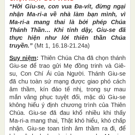
“Hỡi Giu-se, con vua Đa-vít, đừng ngại
nhận Ma-ri-a về nhà làm bạn mình, vì
Ma-ri-a mang thai là bởi phép Chúa
Thánh Thần… Khi tỉnh dậy, Giu-se đã
thực hiện như lời thiên thần Chúa
truyền.”
(Mt 1, 16.18-21.24a)
Suy niệm
:
Thiên Chúa Cha đã chọn thánh
Giu-se để trao gửi Mẹ đồng trinh và Giê-
su, Con Chí Ái của Người. Thánh Giu-se
đã chu toàn sứ mạng được giao phó cách
âm thầm, kín đáo tế nhị, trong sự mau
mắn vâng phục tuyệt đối, mặc dù Giu-se
không hiểu ý định chương trình của Thiên
Chúa. Giu-se đã đau khổ nhiều khi thấy
Ma-ri-a mang thai, Thật khó hiểu, khó chấp
nhận. Giu-se toan tính âm thầm ra đi, để