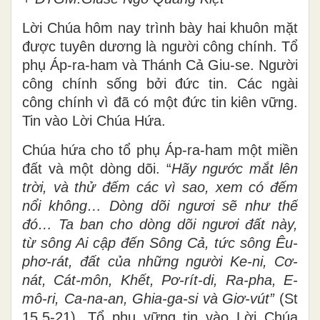
Lời Chúa hôm nay trình bày hai khuôn mặt
được tuyên dương là người công chính. Tổ
phụ Áp-ra-ham và Thánh Cả Giu-se. Người
công chính sống bởi đức tin. Các ngài
công chính vì đã có một đức tin kiên vững.
Tin vào Lời Chúa Hứa.
Chúa hứa cho tổ phụ Áp-ra-ham một miền
đất và một dòng dõi. “
Hãy ngước mắt lên
trời, và thử đếm các vì sao, xem có đếm
nổi không… Dòng dõi ngươi sẽ như thế
đó… Ta ban cho dòng dõi ngươi đất này,
từ sông Ai cập đến Sông Cả, tức sông Êu-
phơ-rát, đất của những người Ke-ni, Cơ-
nát, Cát-môn, Khết, Pơ-rít-di, Ra-pha, E-
mô-ri, Ca-na-an, Ghia-ga-si và Giơ-vút”
(St
15,5-21). Tổ phụ vững tin vào Lời Chúa