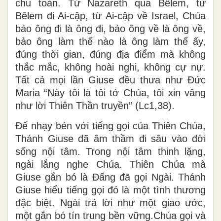
chu toàn. Từ Nazareth qua Bêlem, từ
Bêlem đi Ai-cập, từ Ai-cập về Israel, Chúa
bảo ông đi là ông đi, bảo ông về là ông về,
bảo ông làm thế nào là ông làm thế ấy,
đúng thời gian, đúng địa điểm mà không
thắc mắc, không hoài nghi, không cự nự.
Tất cả mọi lần Giuse đều thưa như Đức
Maria “Này tôi là tôi tớ Chúa, tôi xin vâng
như lời Thiên Thần truyền” (Lc1,38).
Để nhạy bén với tiếng gọi của Thiên Chúa,
Thánh Giuse đã âm thầm đi sâu vào đời
sống nội tâm. Trong nội tâm thinh lặng,
ngài lắng nghe Chúa. Thiên Chúa mà
Giuse gắn bó là Đấng đã gọi Ngài. Thánh
Giuse hiểu tiếng gọi đó là một tình thương
đặc biệt. Ngài trả lời như một giao ước,
một gắn bó tín trung bền vững.Chúa gọi và