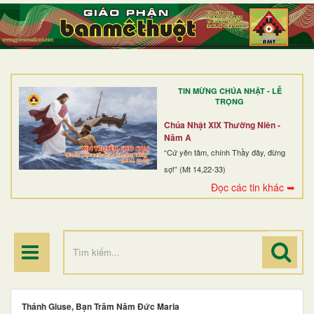
TRANG NHẤT
GIỚI THIỆU
GIÁO XỨ
TIN MỪNG CHÚA NHẬT - LỄ
DÒNG TU
TRỌNG
BAN MỤC VỤ
Chúa Nhật XIX Thường Niên -
Năm A
ĐOÀN THỂ CG
“Cứ yên tâm, chính Thầy đây, đừng
sợ!” (Mt 14,22-33)
LINH MỤC
Đọc các tin khác ➥
ĐIỂM HÀNH HƯƠNG
Thánh Giuse, Bạn Trăm Năm Đức Maria