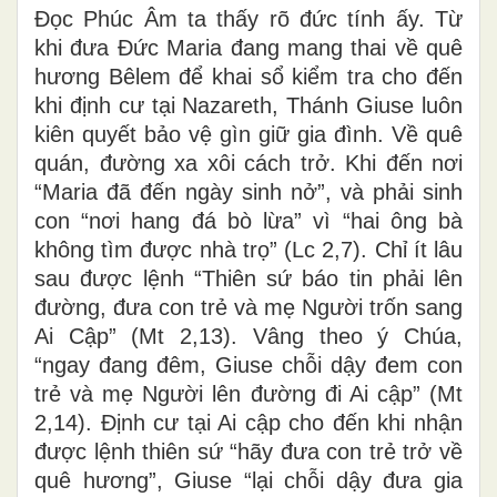
Đọc Phúc Âm ta thấy rõ đức tính ấy. Từ
khi đưa Đức Maria đang mang thai về quê
hương Bêlem để khai sổ kiểm tra cho đến
khi định cư tại Nazareth, Thánh Giuse luôn
kiên quyết bảo vệ gìn giữ gia đình. Về quê
quán, đường xa xôi cách trở. Khi đến nơi
“Maria đã đến ngày sinh nở”, và phải sinh
con “nơi hang đá bò lừa” vì “hai ông bà
không tìm được nhà trọ” (Lc 2,7). Chỉ ít lâu
sau được lệnh “Thiên sứ báo tin phải lên
đường, đưa con trẻ và mẹ Người trốn sang
Ai Cập” (Mt 2,13). Vâng theo ý Chúa,
“ngay đang đêm, Giuse chỗi dậy đem con
trẻ và mẹ Người lên đường đi Ai cập” (Mt
2,14). Định cư tại Ai cập cho đến khi nhận
được lệnh thiên sứ “hãy đưa con trẻ trở về
quê hương”, Giuse “lại chỗi dậy đưa gia