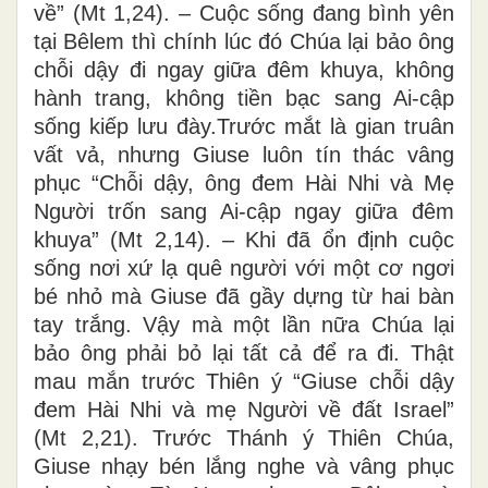
về” (Mt 1,24). – Cuộc sống đang bình yên
tại Bêlem thì chính lúc đó Chúa lại bảo ông
chỗi dậy đi ngay giữa đêm khuya, không
hành trang, không tiền bạc sang Ai-cập
sống kiếp lưu đày.Trước mắt là gian truân
vất vả, nhưng Giuse luôn tín thác vâng
phục “Chỗi dậy, ông đem Hài Nhi và Mẹ
Người trốn sang Ai-cập ngay giữa đêm
khuya” (Mt 2,14). – Khi đã ổn định cuộc
sống nơi xứ lạ quê người với một cơ ngơi
bé nhỏ mà Giuse đã gầy dựng từ hai bàn
tay trắng. Vậy mà một lần nữa Chúa lại
bảo ông phải bỏ lại tất cả để ra đi. Thật
mau mắn trước Thiên ý “Giuse chỗi dậy
đem Hài Nhi và mẹ Người về đất Israel”
(Mt 2,21). Trước Thánh ý Thiên Chúa,
Giuse nhạy bén lắng nghe và vâng phục