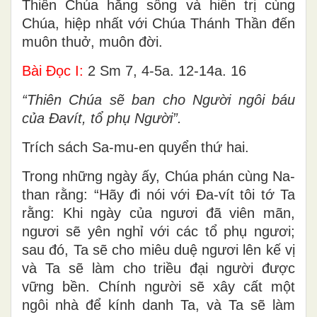
Thiên Chúa hằng sống và hiển trị cùng
Chúa, hiệp nhất với Chúa Thánh Thần đến
muôn thuở, muôn đời.
Bài Ðọc I:
2 Sm 7, 4-5a. 12-14a. 16
“Thiên Chúa sẽ ban cho Người ngôi báu
của Ðavít, tổ phụ Người”.
Trích sách Sa-mu-en quyển thứ hai.
Trong những ngày ấy, Chúa phán cùng Na-
than rằng: “Hãy đi nói với Ða-vít tôi tớ Ta
rằng: Khi ngày của ngươi đã viên mãn,
ngươi sẽ yên nghỉ với các tổ phụ ngươi;
sau đó, Ta sẽ cho miêu duệ ngươi lên kế vị
và Ta sẽ làm cho triều đại người được
vững bền. Chính người sẽ xây cất một
ngôi nhà để kính danh Ta, và Ta sẽ làm