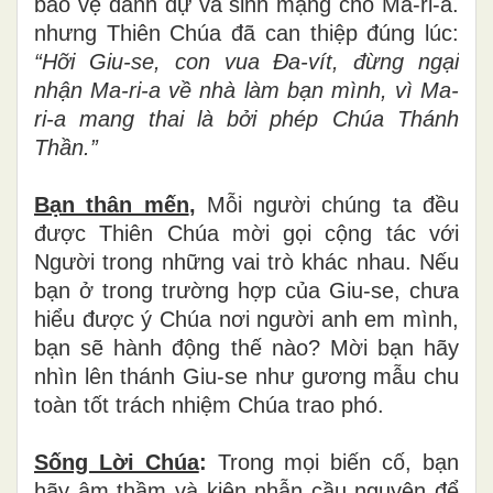
bảo vệ danh dự và sinh mạng cho Ma-ri-a.
nhưng Thiên Chúa đã can thiệp đúng lúc:
“Hỡi Giu-se, con vua Đa-vít, đừng ngại
nhận Ma-ri-a về nhà làm bạn mình, vì Ma-
ri-a mang thai là bởi phép Chúa Thánh
Thần.”
Bạn thân mến
,
Mỗi người chúng ta đều
được Thiên Chúa mời gọi cộng tác với
Người trong những vai trò khác nhau. Nếu
bạn ở trong trường hợp của Giu-se, chưa
hiểu được ý Chúa nơi người anh em mình,
bạn sẽ hành động thế nào? Mời bạn hãy
nhìn lên thánh Giu-se như gương mẫu chu
toàn tốt trách nhiệm Chúa trao phó.
Sống Lời Chúa
:
Trong mọi biến cố, bạn
hãy âm thầm và kiên nhẫn cầu nguyện để