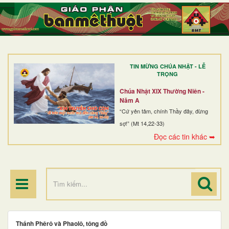
TRANG NHẤT
GIỚI THIỆU
GIÁO XỨ
TIN MỪNG CHÚA NHẬT - LỄ
DÒNG TU
TRỌNG
BAN MỤC VỤ
Chúa Nhật XIX Thường Niên -
Năm A
ĐOÀN THỂ CG
“Cứ yên tâm, chính Thầy đây, đừng
sợ!” (Mt 14,22-33)
LINH MỤC
Đọc các tin khác ➥
ĐIỂM HÀNH HƯƠNG
Thánh Phêrô và Phaolô, tông đồ