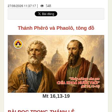
|
27/06/2026 11:37:17
548
Thánh Phêrô và Phaolô, tông đồ
Mt 16,13-19
BÀI ĐỌC TRONG THÁNH LỄ