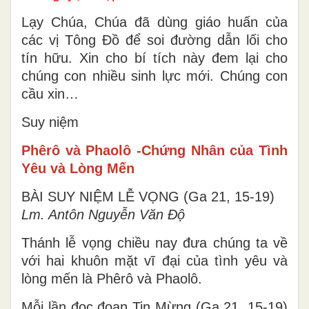
Lạy Chúa, Chúa đã dùng giáo huấn của
các vị Tông Ðồ để soi đường dẫn lối cho
tín hữu. Xin cho bí tích này đem lại cho
chúng con nhiều sinh lực mới. Chúng con
cầu xin…
Suy niệm
Phêrô và Phaolô -Chứng Nhân của Tình
Yêu và Lòng Mến
BÀI SUY NIỆM LỄ VỌNG (Ga 21, 15-19)
Lm. Antôn Nguyễn Văn Độ
Thánh lễ vọng chiều nay đưa chúng ta về
với hai khuôn mặt vĩ đại của tình yêu và
lòng mến là Phêrô và Phaolô.
Mỗi lần đọc đoạn Tin Mừng (Ga 21, 15-19)