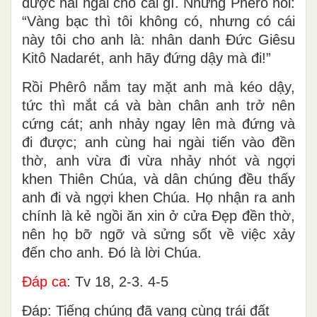
được hai ngài cho cái gì. Nhưng Phêrô nói:
“Vàng bạc thì tôi không có, nhưng có cái
này tôi cho anh là: nhân danh Đức Giêsu
Kitô Nadarét, anh hãy đứng dậy mà đi!”
Rồi Phêrô nắm tay mặt anh mà kéo dậy,
tức thì mắt cá và bàn chân anh trở nên
cứng cát; anh nhảy ngay lên mà đứng và
đi được; anh cùng hai ngài tiến vào đền
thờ, anh vừa đi vừa nhảy nhót và ngợi
khen Thiên Chúa, và dân chúng đều thấy
anh đi và ngợi khen Chúa. Họ nhận ra anh
chính là kẻ ngồi ăn xin ở cửa Đẹp đền thờ,
nên họ bỡ ngỡ và sửng sốt về việc xảy
đến cho anh. Đó là lời Chúa.
Đáp ca
: Tv 18, 2-3. 4-5
Đáp: Tiếng chúng đã vang cùng trái đất