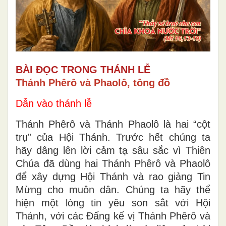
BÀI ĐỌC TRONG THÁNH LỄ
Thánh Phêrô và Phaolô, tông đồ
Dẫn vào thánh lễ
Thánh Phêrô và Thánh Phaolô là hai “cột
trụ” của Hội Thánh. Trước hết chúng ta
hãy dâng lên lời cảm tạ sâu sắc vì Thiên
Chúa đã dùng hai Thánh Phêrô và Phaolô
để xây dựng Hội Thánh và rao giảng Tin
Mừng cho muôn dân. Chúng ta hãy thể
hiện một lòng tin yêu son sắt với Hội
Thánh, với các Đấng kế vị Thánh Phêrô và