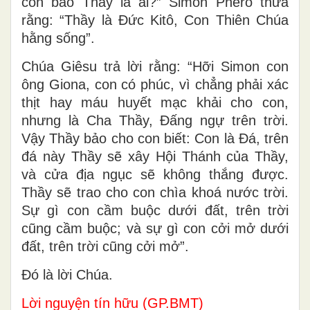
con bảo Thầy là ai?” Simon Phêrô thưa
rằng: “Thầy là Ðức Kitô, Con Thiên Chúa
hằng sống”.
Chúa Giêsu trả lời rằng: “Hỡi Simon con
ông Giona, con có phúc, vì chẳng phải xác
thịt hay máu huyết mạc khải cho con,
nhưng là Cha Thầy, Ðấng ngự trên trời.
Vậy Thầy bảo cho con biết: Con là Ðá, trên
đá này Thầy sẽ xây Hội Thánh của Thầy,
và cửa địa ngục sẽ không thắng được.
Thầy sẽ trao cho con chìa khoá nước trời.
Sự gì con cầm buộc dưới đất, trên trời
cũng cầm buộc; và sự gì con cởi mở dưới
đất, trên trời cũng cởi mở”.
Ðó là lời Chúa.
Lời nguyện tín hữu (GP.BMT)