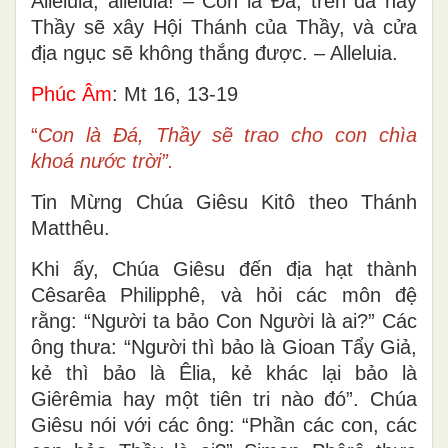
Alleluia, alleluia! – Con là Ðá, trên đá này
Thầy sẽ xây Hội Thánh của Thầy, và cửa
địa ngục sẽ không thắng được. – Alleluia.
Phúc Âm
: Mt 16, 13-19
“
Con là Ðá, Thầy sẽ trao cho con chìa
khoá nước trời”.
Tin Mừng Chúa Giêsu Kitô theo Thánh
Matthêu.
Khi ấy, Chúa Giêsu đến địa hạt thành
Cêsarêa Philipphê, và hỏi các môn đệ
rằng: “Người ta bảo Con Người là ai?” Các
ông thưa: “Người thì bảo là Gioan Tẩy Giả,
kẻ thì bảo là Êlia, kẻ khác lại bảo là
Giêrêmia hay một tiên tri nào đó”. Chúa
Giêsu nói với các ông: “Phần các con, các