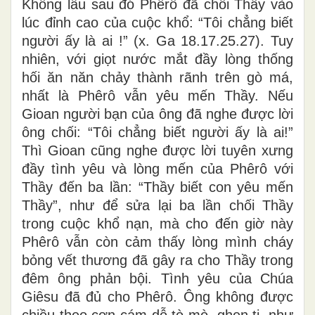
Không lâu sau đó Phêrô đã chối Thầy vào
lúc đỉnh cao của cuộc khổ: “Tôi chẳng biết
người ấy là ai !” (x. Ga 18.17.25.27). Tuy
nhiên, với giọt nước mắt đầy lòng thống
hối ăn năn chảy thành rãnh trên gò má,
nhất là Phêrô vẫn yêu mến Thầy. Nếu
Gioan người bạn của ông đã nghe được lời
ông chối: “Tôi chẳng biết người ấy là ai!”
Thì Gioan cũng nghe được lời tuyên xưng
đầy tình yêu và lòng mến của Phêrô với
Thầy đến ba lần: “Thầy biết con yêu mến
Thầy”, như để sửa lại ba lần chối Thầy
trong cuộc khổ nạn, mà cho đến giờ này
Phêrô vẫn còn cảm thấy lòng mình cháy
bỏng vết thương đã gây ra cho Thầy trong
đêm ông phản bội. Tình yêu của Chúa
Giêsu đã đủ cho Phêrô. Ông không được
chiều theo cơn cám dỗ tò mò, ghen tị, như