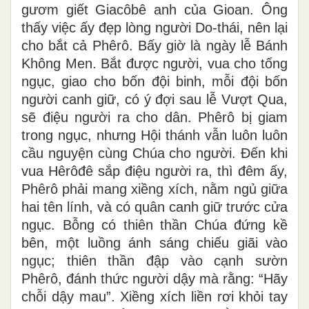
gươm giết Giacôbê anh của Gioan. Ông
thấy việc ấy đẹp lòng người Do-thái, nên lại
cho bắt cả Phêrô. Bấy giờ là ngày lễ Bánh
Không Men. Bắt được người, vua cho tống
ngục, giao cho bốn đội binh, mỗi đội bốn
người canh giữ, có ý đợi sau lễ Vượt Qua,
sẽ điệu người ra cho dân. Phêrô bị giam
trong ngục, nhưng Hội thánh vẫn luôn luôn
cầu nguyện cùng Chúa cho người. Ðến khi
vua Hêrôđê sắp điệu người ra, thì đêm ấy,
Phêrô phải mang xiềng xích, nằm ngủ giữa
hai tên lính, và có quân canh giữ trước cửa
ngục. Bỗng có thiên thần Chúa đứng kề
bên, một luồng ánh sáng chiếu giãi vào
ngục; thiên thần đập vào cạnh sườn
Phêrô, đánh thức người dậy mà rằng: “Hãy
chỗi dậy mau”. Xiềng xích liền rơi khỏi tay