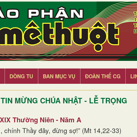
DÒNG TU
BAN MỤC VỤ
ĐOÀN THỂ CG
LI
TIN MỪNG CHÚA NHẬT - LỄ TRỌNG
 XIX Thường Niên - Năm A
, chính Thầy đây, đừng sợ!” (Mt 14,22-33)