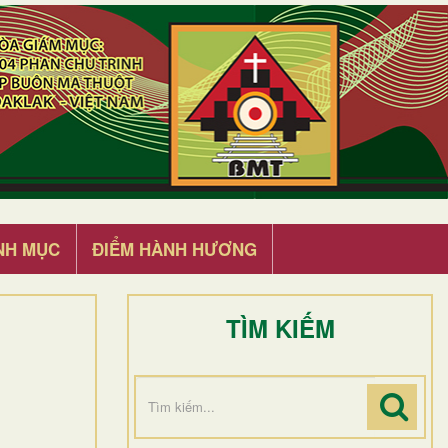
NH MỤC
ĐIỂM HÀNH HƯƠNG
TÌM KIẾM