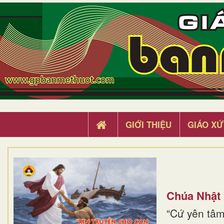
GIỚI THIỆU
GIÁO XỨ
Chúa Nhật
“Cứ yên tâm