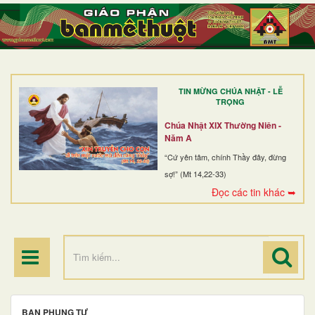
TRANG NHẤT
GIỚI THIỆU
GIÁO XỨ
TIN MỪNG CHÚA NHẬT - LỄ
DÒNG TU
TRỌNG
BAN MỤC VỤ
Chúa Nhật XIX Thường Niên -
Năm A
ĐOÀN THỂ CG
“Cứ yên tâm, chính Thầy đây, đừng
sợ!” (Mt 14,22-33)
LINH MỤC
Đọc các tin khác ➥
ĐIỂM HÀNH HƯƠNG
BAN PHỤNG TỰ