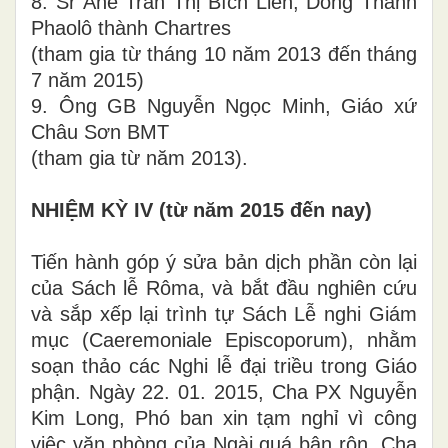
8. Sr Anê Trần Thị Bích Liên, Dòng Thánh
Phaolô thành Chartres
(tham gia từ tháng 10 năm 2013 đến tháng
7 năm 2015)
9. Ông GB Nguyễn Ngọc Minh, Giáo xứ
Châu Sơn BMT
(tham gia từ năm 2013).
NHIỆM KỲ IV (từ năm 2015 đến nay)
Tiến hành góp ý sửa bản dịch phần còn lại
của Sách lễ Rôma, và bắt đầu nghiên cứu
và sắp xếp lại trình tự Sách Lễ nghi Giám
mục (Caeremoniale Episcoporum), nhằm
soạn thảo các Nghi lễ đại triều trong Giáo
phận. Ngày 22. 01. 2015, Cha PX Nguyễn
Kim Long, Phó ban xin tạm nghỉ vì công
việc văn phòng của Ngài quá bận rộn. Cha