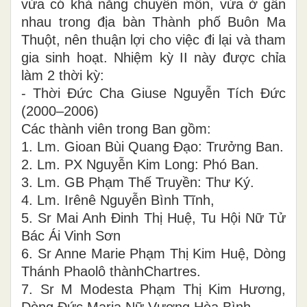
vừa có khả năng chuyên môn, vừa ở gần
nhau trong địa bàn Thành phố Buôn Ma
Thuột, nên thuận lợi cho việc đi lại và tham
gia sinh hoạt. Nhiệm kỳ II này được chỉa
làm 2 thời kỳ:
- Thời Đức Cha Giuse Nguyễn Tích Đức
(2000–2006)
Các thành viên trong Ban gồm:
1. Lm. Gioan Bùi Quang Đạo: Trưởng Ban.
2. Lm. PX Nguyễn Kim Long: Phó Ban.
3. Lm. GB Phạm Thế Truyền: Thư Ký.
4. Lm. Irênê Nguyễn Bình Tĩnh,
5. Sr Mai Anh Đinh Thị Huệ, Tu Hội Nữ Tử
Bác Ái Vinh Sơn
6. Sr Anne Marie Phạm Thị Kim Huệ, Dòng
Thánh Phaolô thànhChartres.
7. Sr M Modesta Phạm Thị Kim Hương,