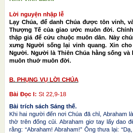
Lời nguyện nhập lễ
Lạy Chúa, để danh Chúa được tôn vinh, và
Thượng Tế của giao ước muôn đời. Chính 
thập giá để cứu chuộc muôn dân. Này chú
xưng Người sống lại vinh quang. Xin ch
Người. Người là Thiên Chúa hằng sống và 
muôn thuở muôn đời.
B. PHỤNG VỤ LỜI CHÚA
Bài Đọc I:
St 22,9-18
Bài trích sách Sáng thế.
Khi hai người đến nơi Chúa đã chỉ, Abraham làm 
thờ trên đống củi. Abraham giơ tay lấy dao đ
rằng: “Abraham! Abraham!” Ông thưa lại: “Dạ,