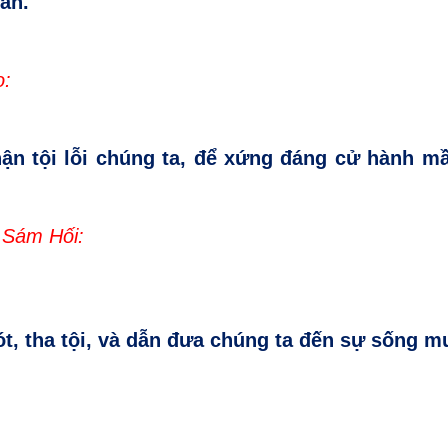
ần.
o:
hận tội lỗi chúng ta, để xứng đáng cử hành m
h Sám Hối:
t, tha tội, và dẫn đưa chúng ta đến sự sống m