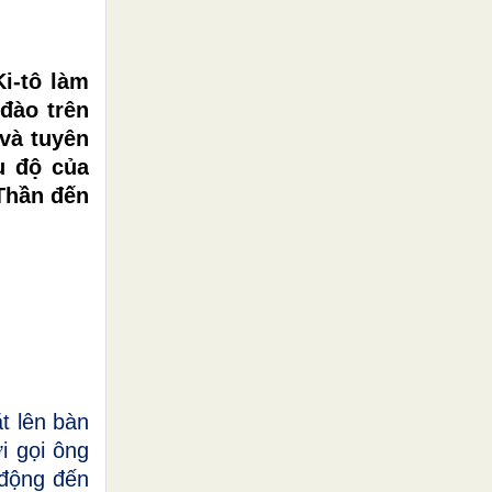
i-tô làm
đào trên
và tuyên
u độ của
Thần đến
ặt lên bàn
i gọi ông
 động đến