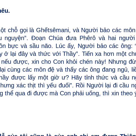
hêu.
một chỗ gọi là Ghếtsêmani, và Người bảo các môn
u nguyện”.
Ðoạn Chúa đưa Phêrô và hai người
ồn bực và sầu não. Lúc ấy, Người bảo các ông: 
 ở lại đây và thức với Thầy”. Tiến xa hơn một ch
 nếu được, xin cho Con khỏi chén này! Nhưng đ
i cùng các môn đệ và thấy các ông đang ngủ, liề
hầy được lấy một giờ ư? Hãy tỉnh thức và cầu 
nhưng xác thịt thì yếu đuối”. Rồi Người lại đi cầu 
 thể qua đi được mà Con phải uống, thì xin theo 