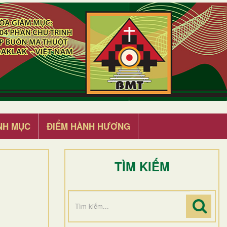
NH MỤC
ĐIỂM HÀNH HƯƠNG
TÌM KIẾM