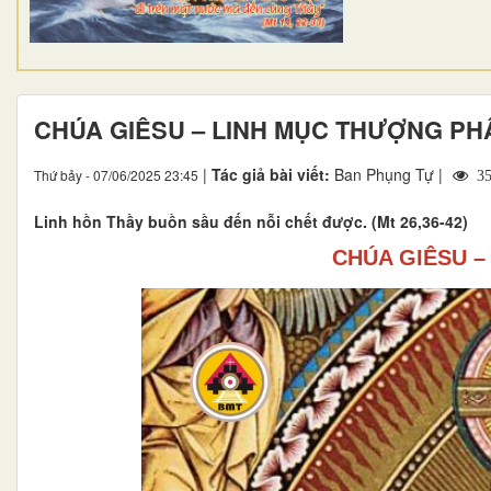
CHÚA GIÊSU – LINH MỤC THƯỢNG P
|
Tác giả bài viết:
Ban Phụng Tự |
Thứ bảy - 07/06/2025 23:45
35
Linh hồn Thầy buồn sầu đến nỗi chết được. (Mt 26,36-42)
CHÚA GIÊSU 