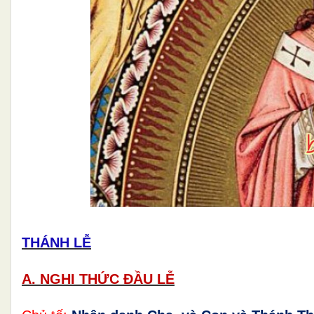
THÁNH LỄ
A. NGHI THỨC ÐẦU LỄ