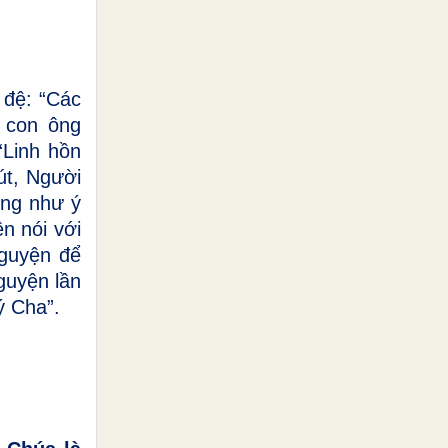
 đệ:
“Các
 con ông
“Linh hồn
út, Người
ừng như ý
n nói với
nguyện để
nguyện lần
ý Cha”.