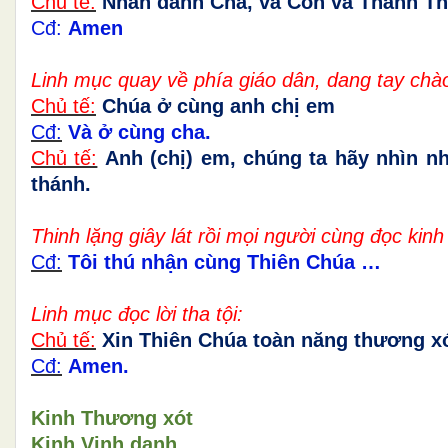
Chủ tế:
Nhân danh Cha, và Con và Thánh Th
Cđ:
Amen
Linh mục quay về phía giáo dân, dang tay chà
Chủ tế:
Chúa ở cùng anh chị em
Cđ:
Và ở cùng cha.
Chủ tế:
Anh (chị) em, chúng ta hãy nhìn n
thánh.
Thinh lặng giây lát rồi mọi người cùng đọc kin
Cđ:
Tôi thú nhận cùng Thiên Chúa …
Linh mục đọc lời tha tội:
Chủ tế:
Xin Thiên Chúa toàn năng thương xó
Cđ:
Amen.
Kinh Thương xót
Kinh Vinh danh.