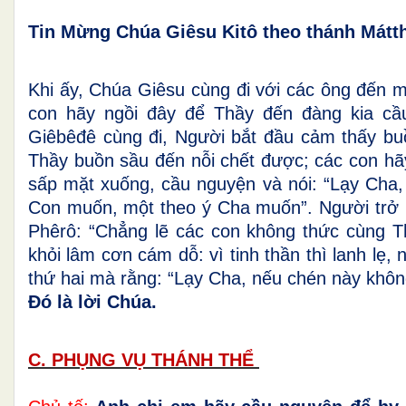
Tin Mừng Chúa Giêsu Kitô theo thánh Mátt
Khi ấy, Chúa Giêsu cùng đi với các ông đến 
con hãy ngồi đây để Thầy đến đàng kia cầ
Giêbêđê cùng đi, Người bắt đầu cảm thấy bu
Thầy buồn sầu đến nỗi chết được; các con hãy
sấp mặt xuống, cầu nguyện
và nói:
“Lạy Cha,
Con muốn, một theo ý Cha muốn”. Người trở lạ
Phêrô: “Chẳng lẽ các con không thức cùng T
khỏi lâm cơn cám dỗ: vì tinh thần thì lanh lẹ, 
thứ hai mà rằng:
“Lạy Cha, nếu chén này không
Đó là lời Chúa.
C. PHỤNG VỤ THÁNH THỂ