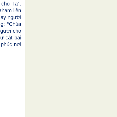
 cho Ta”.
aham liền
nay người
ng: “Chúa
ngươi cho
ư cát bãi
 phúc nơi