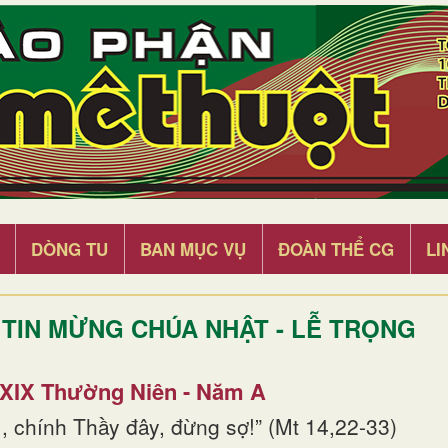
DÒNG TU
BAN MỤC VỤ
ĐOÀN THỂ CG
LI
TIN MỪNG CHÚA NHẬT - LỄ TRỌNG
 XIX Thường Niên - Năm A
, chính Thầy đây, đừng sợ!” (Mt 14,22-33)