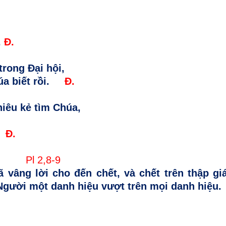
.
Đ.
rong Ðại hội,
 biết rồi.
Đ.
hiêu kẻ tìm Chúa,
Đ.
ng
Pl 2,8-9
đã vâng lời cho đến chết, và chết trên thập giá
Người một danh hiệu vượt trên mọi danh hiệu. 