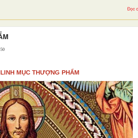
Đọc c
HẨM
50
– LINH MỤC THƯỢNG PHẨM