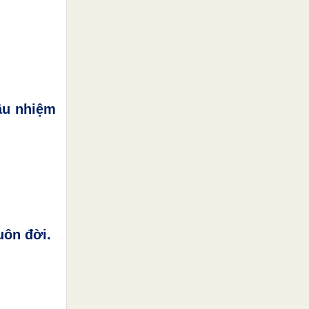
ầu nhiệm
uôn đời.