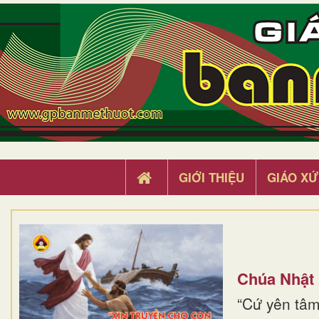
GIỚI THIỆU
GIÁO XỨ
Chúa Nhật
“Cứ yên tâm