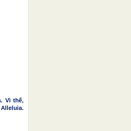
. Vì thế,
Alleluia.