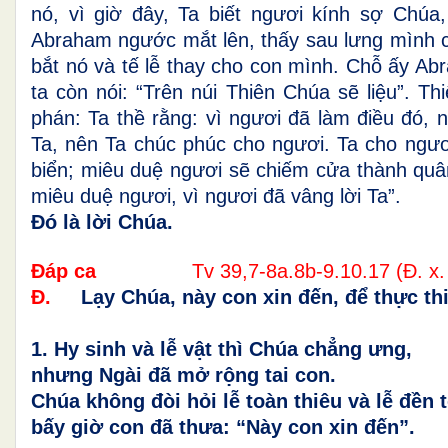
nó, vì giờ đây, Ta biết ngươi kính sợ Chúa
Abraham ngước mắt lên, thấy sau lưng mình c
bắt nó và tế lễ thay cho con mình. Chỗ ấy Abr
ta còn nói: “Trên núi Thiên Chúa sẽ liệu”. T
phán: Ta thề rằng: vì ngươi đã làm điều đó,
Ta, nên Ta chúc phúc cho ngươi. Ta cho ngươi
biển; miêu duệ ngươi sẽ chiếm cửa thành quân
miêu duệ ngươi, vì ngươi đã vâng lời Ta”.
Đó là lời Chúa.
Đáp ca
Tv 39,7-8a.8b-9.10.17 (Đ. x.
Đ.
Lạy Chúa, này con xin đến, để thực th
1. Hy sinh và lễ vật thì Chúa chẳng ưng,
nhưng Ngài đã mở rộng tai con.
Chúa không đòi hỏi lễ toàn thiêu và lễ đền t
bấy giờ con đã thưa: “Này con xin đến”.