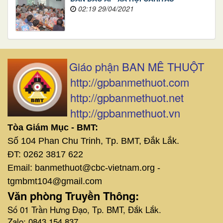
02:19 29/04/2021
Giáo phận BAN MÊ THUỘT
http://gpbanmethuot.com
http://gpbanmethuot.net
http://gpbanmethuot.vn
Tòa Giám Mục - BMT:
Số 104 Phan Chu Trinh, Tp. BMT, Đắk Lắk.
ĐT: 0262 3817 622
Email: banmethuot@cbc-vietnam.org -
tgmbmt104@gmail.com
Văn phòng Truyền Thông:
Số 01 Trần Hưng Đạo, Tp. BMT, Đắk Lắk.
Zalo: 0843 154 837