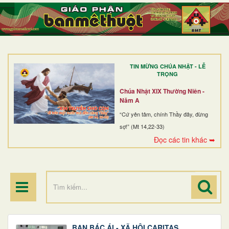
TRANG NHẤT
GIỚI THIỆU
GIÁO XỨ
TIN MỪNG CHÚA NHẬT - LỄ
DÒNG TU
TRỌNG
BAN MỤC VỤ
Chúa Nhật XIX Thường Niên -
Năm A
ĐOÀN THỂ CG
“Cứ yên tâm, chính Thầy đây, đừng
sợ!” (Mt 14,22-33)
LINH MỤC
Đọc các tin khác ➥
ĐIỂM HÀNH HƯƠNG
BAN BÁC ÁI - XÃ HỘI CARITAS