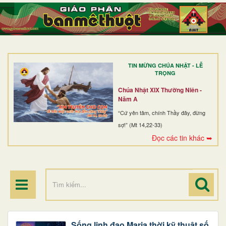
TRANG NHẤT
GIỚI THIỆU
GIÁO XỨ
TIN MỪNG CHÚA NHẬT - LỄ
DÒNG TU
TRỌNG
BAN MỤC VỤ
Chúa Nhật XIX Thường Niên -
Năm A
ĐOÀN THỂ CG
“Cứ yên tâm, chính Thầy đây, đừng
sợ!” (Mt 14,22-33)
LINH MỤC
Đọc các tin khác ➥
ĐIỂM HÀNH HƯƠNG
Sống linh đạo Maria thời kỹ thuật số