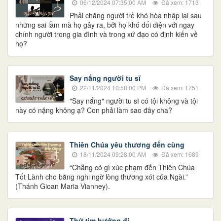
06/12/2024 07:35:00 AM
Đã xem: 1713
Phải chăng người trẻ khó hòa nhập lại sau
những sai lầm mà họ gây ra, bởi họ khó đối diện với ngay
chính người trong gia đình và trong xứ đạo có định kiến về
họ?
Say nắng người tu sĩ
22/11/2024 10:58:00 PM
Đã xem: 1751
"Say nắng" người tu sĩ có tội không và tội
này có nặng không ạ? Con phải làm sao đây cha?
Thiên Chúa yêu thương đến cùng
18/11/2024 09:28:00 AM
Đã xem: 1689
“Chẳng có gì xúc phạm đến Thiên Chúa
Tốt Lành cho bằng nghi ngờ lòng thương xót của Ngài.”
(Thánh Gioan Maria Vianney).
Thử tìm hướng đi