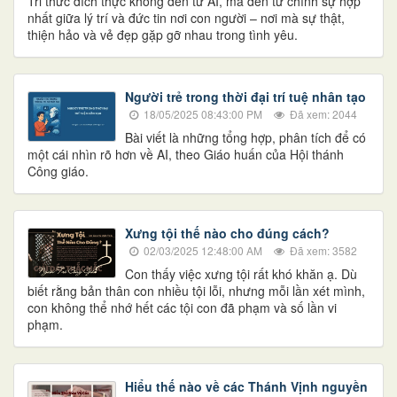
Tri thức đích thực không đến từ AI, mà đến từ chính sự hợp
nhất giữa lý trí và đức tin nơi con người – nơi mà sự thật,
thiện hảo và vẻ đẹp gặp gỡ nhau trong tình yêu.
Người trẻ trong thời đại trí tuệ nhân tạo
18/05/2025 08:43:00 PM
Đã xem: 2044
Bài viết là những tổng hợp, phân tích để có
một cái nhìn rõ hơn về AI, theo Giáo huấn của Hội thánh
Công giáo.
Xưng tội thế nào cho đúng cách?
02/03/2025 12:48:00 AM
Đã xem: 3582
Con thấy việc xưng tội rất khó khăn ạ. Dù
biết rằng bản thân con nhiều tội lỗi, nhưng mỗi lần xét mình,
con không thể nhớ hết các tội con đã phạm và số lần vi
phạm.
Hiểu thế nào về các Thánh Vịnh nguyền