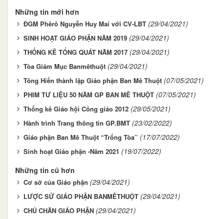
Những tin mới hơn
(29/04/2021)
ĐGM Phêrô Nguyễn Huy Mai với CV-LBT
(29/04/2021)
SINH HOẠT GIÁO PHẬN NĂM 2019
(29/04/2021)
THỐNG KÊ TỔNG QUÁT NĂM 2017
(29/04/2021)
Tòa Giám Mục Banmêthuột
(07/05/2021)
Tông Hiến thành lập Giáo phận Ban Mê Thuột
(07/05/2021)
PHIM TƯ LIỆU 50 NĂM GP BAN MÊ THUỘT
(29/05/2021)
Thống kê Giáo hội Công giáo 2012
(23/02/2022)
Hành trình Trang thông tin GP.BMT
(17/07/2022)
Giáo phận Ban Mê Thuột “Trống Tòa”
(19/07/2022)
Sinh hoạt Giáo phận -Năm 2021
Những tin cũ hơn
(29/04/2021)
Cơ sở của Giáo phận
(29/04/2021)
LƯỢC SỬ GIÁO PHẬN BANMÊTHUỘT
(29/04/2021)
CHỦ CHĂN GIÁO PHẬN