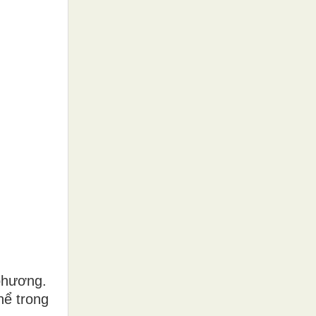
 phương.
hể trong