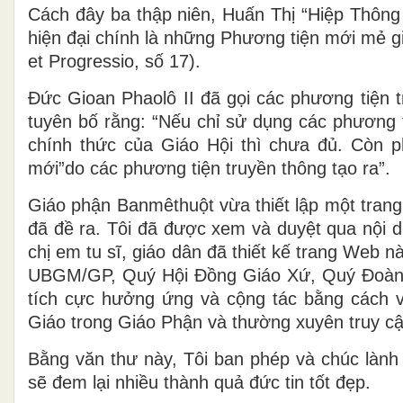
Cách đây ba thập niên, Huấn Thị “Hiệp Thông 
hiện đại chính là những Phương tiện mới mẻ g
et Progressio, số 17).
Đức Gioan Phaolô II đã gọi các phương tiện tr
tuyên bố rằng: “Nếu chỉ sử dụng các phương t
chính thức của Giáo Hội thì chưa đủ. Còn 
mới”do các phương tiện truyền thông tạo ra”.
Giáo phận Banmêthuột vừa thiết lập một tra
đã đề ra. Tôi đã được xem và duyệt qua nội d
chị em tu sĩ, giáo dân đã thiết kế trang Web 
UBGM/GP, Quý Hội Đồng Giáo Xứ, Quý Đoàn 
tích cực hưởng ứng và cộng tác bằng cách viế
Giáo trong Giáo Phận và thường xuyên truy 
Bằng văn thư này, Tôi ban phép và chúc làn
sẽ đem lại nhiều thành quả đức tin tốt đẹp.