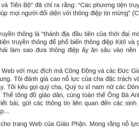
và Tiến Bộ” đã chỉ ra rằng: “Các phương tiện tru
iúp mọi người đối diện với thông điệp tin mừng” 
uyền thông là “thánh địa đầu tiên của thời đại mớ
iện truyền thông để phổ biến thông điệp Kitô và 
phải làm sao đưa thông điệp ấy ăn sâu vào nền
ng Web với mục đích mà Công Đồng và các Đức G
ung. Tôi đánh giá cao nỗ lực của cha đặc trách v
này. Tôi kêu gọi quý cha, Quý tu sĩ nam nữ các Dòn
Thể tông đồ giáo dân, cùng toàn thể Ông Bà An
t bài, gửi các thông tin liên quan đến các sinh
cập…
h cho trang Web của Giáo Phận. Mong rằng nỗ lự