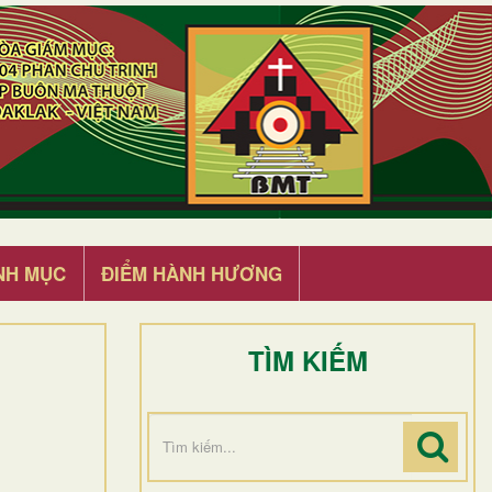
NH MỤC
ĐIỂM HÀNH HƯƠNG
TÌM KIẾM