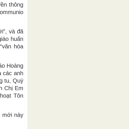
yền thông
(Communio
i”, và đã
giáo huấn
 “văn hóa
iáo Hoàng
à các anh
g tu, Quý
h Chị Em
 hoạt Tôn
c mới này