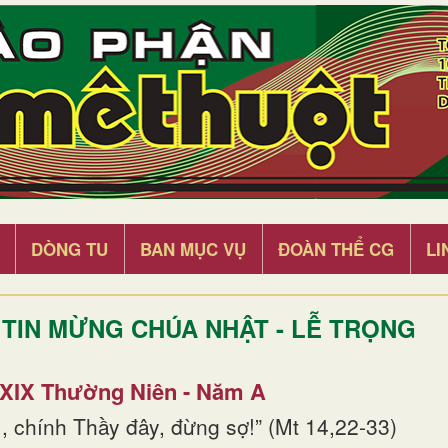
DÒNG TU
BAN MỤC VỤ
ĐOÀN THỂ CG
LI
TIN MỪNG CHÚA NHẬT - LỄ TRỌNG
 XIX Thường Niên - Năm A
, chính Thầy đây, đừng sợ!” (Mt 14,22-33)