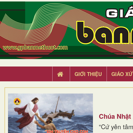
GIỚI THIỆU
GIÁO XỨ
Chúa Nhật
“Cứ yên tâm