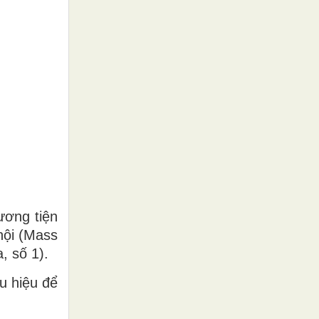
ương tiện
hội (Mass
, số 1).
u hiệu để