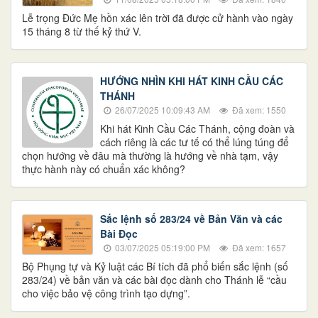
Lễ trọng Đức Mẹ hồn xác lên trời đã được cử hành vào ngày
15 tháng 8 từ thế kỷ thứ V.
HƯỚNG NHÌN KHI HÁT KINH CẦU CÁC
THÁNH
26/07/2025 10:09:43 AM
Đã xem: 1550
Khi hát Kinh Cầu Các Thánh, cộng đoàn và
cách riêng là các tư tế có thể lúng túng để
chọn hướng về đâu mà thường là hướng về nhà tạm, vậy
thực hành này có chuẩn xác không?
Sắc lệnh số 283/24 về Bản Văn và các
Bài Đọc
03/07/2025 05:19:00 PM
Đã xem: 1657
Bộ Phụng tự và Kỷ luật các Bí tích đã phổ biến sắc lệnh (số
283/24) về bản văn và các bài đọc dành cho Thánh lễ “cầu
cho việc bảo vệ công trình tạo dựng”.