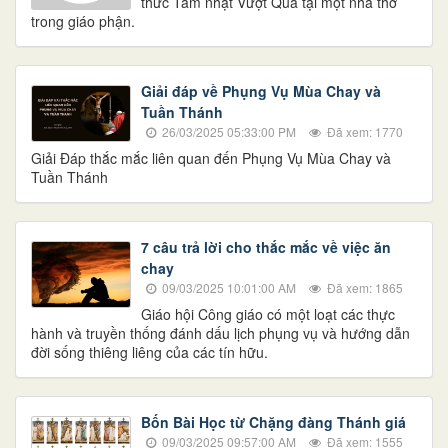
thức Tam nhật Vượt Qua tại một nhà thờ
trong giáo phận.
Giải đáp về Phụng Vụ Mùa Chay và
Tuần Thánh
26/03/2025 05:33:00 PM
Đã xem: 1770
Giải Đáp thắc mắc liên quan đến Phụng Vụ Mùa Chay và
Tuần Thánh
7 câu trả lời cho thắc mắc về việc ăn
chay
09/03/2025 10:01:00 AM
Đã xem: 1865
Giáo hội Công giáo có một loạt các thực
hành và truyền thống đánh dấu lịch phụng vụ và hướng dẫn
đời sống thiêng liêng của các tín hữu.
Bốn Bài Học từ Chặng đàng Thánh giá
09/03/2025 09:57:00 AM
Đã xem: 1555