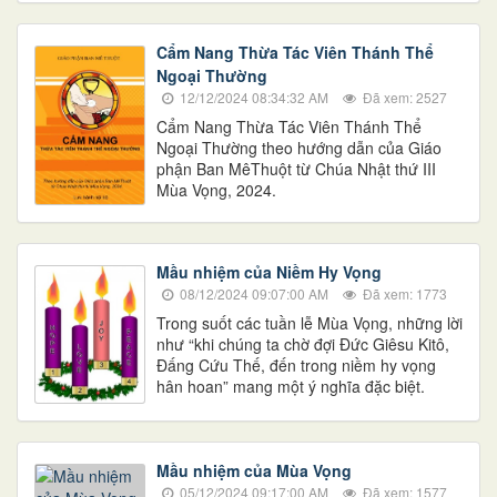
Cẩm Nang Thừa Tác Viên Thánh Thể
Ngoại Thường
12/12/2024 08:34:32 AM
Đã xem: 2527
​​​​​​​Cẩm Nang Thừa Tác Viên Thánh Thể
Ngoại Thường theo hướng dẫn của Giáo
phận Ban MêThuột từ Chúa Nhật thứ III
Mùa Vọng, 2024.
Mầu nhiệm của Niềm Hy Vọng
08/12/2024 09:07:00 AM
Đã xem: 1773
Trong suốt các tuần lễ Mùa Vọng, những lời
như “khi chúng ta chờ đợi Đức Giêsu Kitô,
Đấng Cứu Thế, đến trong niềm hy vọng
hân hoan” mang một ý nghĩa đặc biệt.
Mầu nhiệm của Mùa Vọng
05/12/2024 09:17:00 AM
Đã xem: 1577