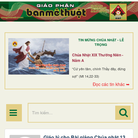
TRANG NHẤT
GIỚI THIỆU
GIÁO XỨ
TIN MỪNG CHÚA NHẬT - LỄ
DÒNG TU
TRỌNG
BAN MỤC VỤ
Chúa Nhật XIX Thường Niên -
Năm A
ĐOÀN THỂ CG
“Cứ yên tâm, chính Thầy đây, đừng
sợ!” (Mt 14,22-33)
LINH MỤC
Đọc các tin khác ➥
ĐIỂM HÀNH HƯƠNG
Giáo lý cho Bài giảng Chúa nhật 13