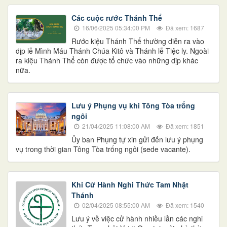
Các cuộc rước Thánh Thể
16/06/2025 05:34:00 PM
Đã xem: 1687
Rước kiệu Thánh Thể thường diễn ra vào
dịp lễ Mình Máu Thánh Chúa Kitô và Thánh lễ Tiệc ly. Ngoài
ra kiệu Thánh Thể còn được tổ chức vào những dịp khác
nữa.
Lưu ý Phụng vụ khi Tông Tòa trống
ngôi
21/04/2025 11:08:00 AM
Đã xem: 1851
Ủy ban Phụng tự xin gửi đến lưu ý phụng
vụ trong thời gian Tông Tòa trống ngôi (sede vacante).
Khi Cử Hành Nghi Thức Tam Nhật
Thánh
02/04/2025 08:55:00 AM
Đã xem: 1540
Lưu ý về việc cử hành nhiều lần các nghi