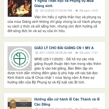
Ý nghĩa Thần học và Phụng vụ Mùa
Giáng sinh
18/12/2025 07:54:00 PM
Đã xem: 1515
Việc tìm hiểu ý nghĩa thần học và phụng vụ
của mùa Giáng sinh không chỉ giúp chúng ta cử hành phụng
vụ cách ý thức và sốt sắng hơn, nhưng còn định hướng cả
đời sống đức tin và sứ vụ của tín hữu.
GIÁO LÝ CHO BÀI GIẢNG CN 1 MV A
26/11/2025 08:56:26 AM
Đã xem: 1151
WHĐ (25/11/2025) - Để hỗ trợ các nhà
giảng thuyết thuận tiện hơn trong việc thêm
giáo lý vào bài giảng, Ban Biên tập xin
được trích dẫn những điểm giáo lý phù hợp với các bài đọc
Kinh thánh của lễ Chúa nhật 1 mùa Vọng năm A theo sự
hướng dẫn của Bộ Phụng tự và Kỷ luật các Bí tích.
Hướng dẫn cử hành lễ Các Thánh và lễ
Các Đẳng
17/10/2025 08:12:00 PM
Đã xem: 1396