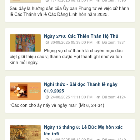
Sau đây là hướng dẫn của Ủy ban Phụng tự về việc cử hành
lễ Các Thánh và lễ Các Đẳng Linh hồn năm 2025.
Ngày 2/10: Các Thiên Thần Hộ Thủ
30/09/2025 05:39:00 PM
Đã xem: 1831
Phụng vụ chư thánh là chuyên mục đặc
biệt giới thiệu các vị thánh được Hội thánh ghi nhớ và tôn
kính mỗi ngày.
Nghi thức - Bài đọc Thánh lễ ngày
01.9.2025
24/08/2025 11:11:00 PM
Đã xem: 4124
“Các con chớ áy náy về ngày mai" (Mt 6, 24-34)
Ngày 15 tháng 8: Lễ Đức Mẹ hồn xác
lên trời
11/08/2025 05:18:00 PM
Đã xem: 1840