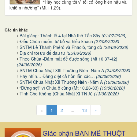
“Hãy học cùng tôi vì tôi có lòng hiền hậu và
khiêm nhường” (Mt 11,29).
Các tin khác
Bài giảng: Thánh lễ 4 tại Nhà thờ Tắc Sậy
(01/07/2026)
Điều Chúa muốn: từ bỏ và hiếu khách
(27/06/2026)
SNTM Lễ Thánh Phêrô và Phaolô, tông đồ
(26/06/2026)
Địa chỉ tối ưu để đầu tư
(25/06/2026)
Theo Chúa -Dám mất để được sống (Mt 10,37-42)
(24/06/2026)
SNTM Chúa Nhật XIII Thường Niên -Năm A
(24/06/2026)
Hãy nhìn… Đấng diệt cả hồn lẫn xác…
(20/06/2026)
SNTM Chúa Nhật XII Thường Niên -Năm A
(19/06/2026)
“Đừng sợ!” vì Chúa ở cùng (Mt 10,26-33)
(19/06/2026)
Tình Cho Không (Chúa Nhật XI TN A)
(13/06/2026)
«
1
2
...
13
»
Giáo phận BAN MÊ THUỘT