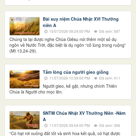
Bài suy niệm Chúa Nhật XVI Thường
niên A
15/07/2026 09:24:00 PM
Đã xem: 587
Chúng ta lại được nghe Chúa Giêsu nói thêm một số dụ
ngôn về Nước Trời, đặc biệt là dụ ngôn “cỏ lùng trong ruộng”
(Mt 13,24-29).
Tấm lòng của người gieo giống
11/07/2026 10:39:00 PM
Đã xem: 411
Người gieo, kẻ gặt, nhưng chính Thiên
Chúa là Người cho mọc lên.
SNTM Chúa Nhật XV Thường Niên -Năm
A
11/07/2026 09:04:00 PM
Đã xem: 366
“Có hạt rơi xuống đất tốt và sinh hoa kết quả, có hạt được