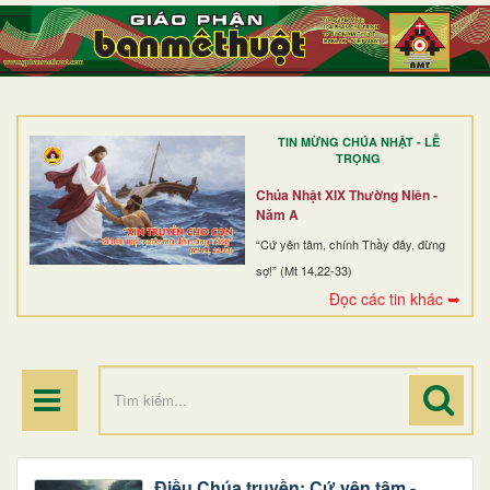
TRANG NHẤT
GIỚI THIỆU
GIÁO XỨ
TIN MỪNG CHÚA NHẬT - LỄ
DÒNG TU
TRỌNG
BAN MỤC VỤ
Chúa Nhật XIX Thường Niên -
Năm A
ĐOÀN THỂ CG
“Cứ yên tâm, chính Thầy đây, đừng
sợ!” (Mt 14,22-33)
LINH MỤC
Đọc các tin khác ➥
ĐIỂM HÀNH HƯƠNG
Điều Chúa truyền: Cứ yên tâm -