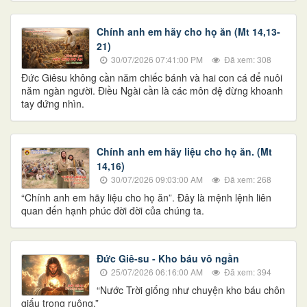
Chính anh em hãy cho họ ăn (Mt 14,13-
21)
30/07/2026 07:41:00 PM
Đã xem: 308
Đức Giêsu không cần năm chiếc bánh và hai con cá để nuôi
năm ngàn người. Điều Ngài cần là các môn đệ đừng khoanh
tay đứng nhìn.
Chính anh em hãy liệu cho họ ăn. (Mt
14,16)
30/07/2026 09:03:00 AM
Đã xem: 268
“Chính anh em hãy liệu cho họ ăn”. Đây là mệnh lệnh liên
quan đến hạnh phúc đời đời của chúng ta.
Đức Giê-su - Kho báu vô ngần
25/07/2026 06:16:00 AM
Đã xem: 394
“Nước Trời giống như chuyện kho báu chôn
giấu trong ruộng.”