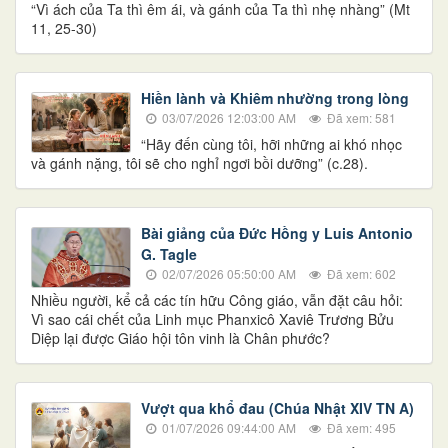
“Vì ách của Ta thì êm ái, và gánh của Ta thì nhẹ nhàng” (Mt
11, 25-30)
Hiền lành và Khiêm nhường trong lòng
03/07/2026 12:03:00 AM
Đã xem: 581
“Hãy đến cùng tôi, hỡi những ai khó nhọc
và gánh nặng, tôi sẽ cho nghỉ ngơi bồi dưỡng” (c.28).
Bài giảng của Đức Hồng y Luis Antonio
G. Tagle
02/07/2026 05:50:00 AM
Đã xem: 602
Nhiều người, kể cả các tín hữu Công giáo, vẫn đặt câu hỏi:
Vì sao cái chết của Linh mục Phanxicô Xaviê Trương Bửu
Diệp lại được Giáo hội tôn vinh là Chân phước?
Vượt qua khổ đau (Chúa Nhật XIV TN A)
01/07/2026 09:44:00 AM
Đã xem: 495