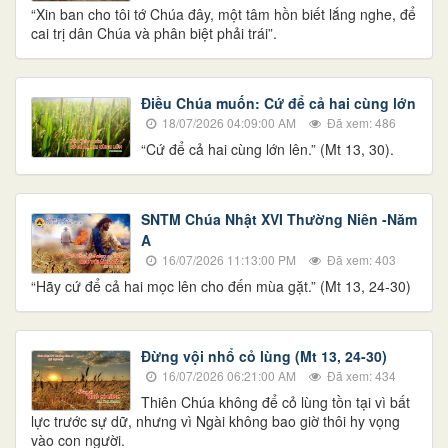
“Xin ban cho tôi tớ Chúa đây, một tâm hồn biết lắng nghe, để
cai trị dân Chúa và phân biệt phải trái”.
Điều Chúa muốn: Cứ để cả hai cùng lớn
18/07/2026 04:09:00 AM
Đã xem: 486
“Cứ để cả hai cùng lớn lên.” (Mt 13, 30).
SNTM Chúa Nhật XVI Thường Niên -Năm
A
16/07/2026 11:13:00 PM
Đã xem: 403
“Hãy cứ để cả hai mọc lên cho đến mùa gặt.” (Mt 13, 24-30)
Đừng vội nhổ cỏ lùng (Mt 13, 24-30)
16/07/2026 06:21:00 AM
Đã xem: 434
Thiên Chúa không để cỏ lùng tồn tại vì bất
lực trước sự dữ, nhưng vì Ngài không bao giờ thôi hy vọng
vào con người.