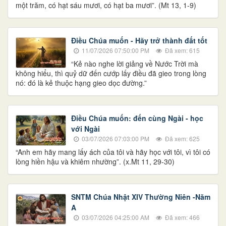
một trăm, có hạt sáu mươi, có hạt ba mươi”. (Mt 13, 1-9)
Điều Chúa muốn - Hãy trở thành đất tốt
11/07/2026 07:50:00 PM
Đã xem: 615
“Kẻ nào nghe lời giảng về Nước Trời mà
không hiểu, thì quỷ dữ đến cướp lấy điều đã gieo trong lòng
nó: đó là kẻ thuộc hạng gieo dọc đường.”
Điều Chúa muốn: đến cùng Ngài - học
với Ngài
03/07/2026 07:03:00 PM
Đã xem: 625
“Anh em hãy mang lấy ách của tôi và hãy học với tôi, vì tôi có
lòng hiền hậu và khiêm nhường”. (x.Mt 11, 29-30)
SNTM Chúa Nhật XIV Thường Niên -Năm
A
03/07/2026 04:25:00 AM
Đã xem: 466