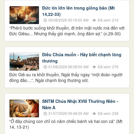
Đức tin lớn lên trong giông bão (Mt
14,22-33)
05/08/2026 05:16:00 AM
Đã xem: 210
“Phêrô bước xuống khỏi thuyền, đi trên mặt nước mà đến với
Đức Giêsu... Nhưng thấy gió mạnh, ông đâm sợ.” (c.29-30)
Điều Chúa muốn - Hãy biết chạnh lòng
thương
01/08/2026 06:08:00 AM
Đã xem: 276
Đức Giê-su ra khỏi thuyền, Ngài thấy ngay “một đoàn người
đông đảo…”. Ngài chạnh lòng thương xót.
SNTM Chúa Nhật XVIII Thường Niên -
Năm A
31/07/2026 09:48:00 AM
Đã xem: 238
“Ở đây chúng con chỉ có năm chiếc bánh và hai con cá” (Mt
14, 13-21)