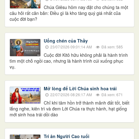
Chúa Giêsu hôm nay đặt cho chúng ta một
câu hỏi rất căn bản: Điều gì là kho tàng quý giá nhất của
cuộc đời bạn?
Uống chén của Thầy
23/07/2026 09:01:14 AM
Đã xem: 585
Cuộc đời Kitô hữu không phải là hành trình
tìm một chỗ ngồi cao, nhưng là hành trình cúi xuống phục
vụ.
​​​​​​​Mở lòng để Lời Chúa sinh hoa trái
22/07/2026 08:26:17 AM
Đã xem: 671
Chỉ khi tâm hồn trở thành mảnh đất tốt, biết
lắng nghe, kiên trì và đem Lời Chúa ra thực hành, hạt giống
mới sinh hoa trái dồi dào
Tri ân Người Cao tuổi