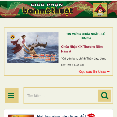
TRANG NHẤT
GIỚI THIỆU
GIÁO XỨ
TIN MỪNG CHÚA NHẬT - LỄ
DÒNG TU
TRỌNG
BAN MỤC VỤ
Chúa Nhật XIX Thường Niên -
Năm A
ĐOÀN THỂ CG
“Cứ yên tâm, chính Thầy đây, đừng
sợ!” (Mt 14,22-33)
LINH MỤC
Đọc các tin khác ➥
ĐIỂM HÀNH HƯƠNG
Hạt lúa gieo vào lòng đất