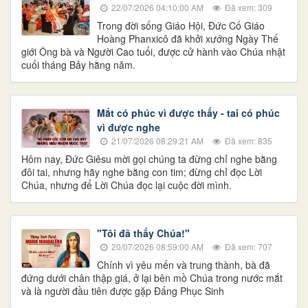
22/07/2026 04:10:00 AM
Đã xem: 309
Trong đời sống Giáo Hội, Đức Cố Giáo
Hoàng Phanxicô đã khởi xướng Ngày Thế
giới Ông bà và Người Cao tuổi, được cử hành vào Chúa nhật
cuối tháng Bảy hằng năm.
Mắt có phúc vì được thấy - tai có phúc
vì được nghe
21/07/2026 08:29:21 AM
Đã xem: 835
Hôm nay, Đức Giêsu mời gọi chúng ta đừng chỉ nghe bằng
đôi tai, nhưng hãy nghe bằng con tim; đừng chỉ đọc Lời
Chúa, nhưng để Lời Chúa đọc lại cuộc đời mình.
"Tôi đã thấy Chúa!"
20/07/2026 08:59:00 AM
Đã xem: 707
Chính vì yêu mến và trung thành, bà đã
đứng dưới chân thập giá, ở lại bên mồ Chúa trong nước mắt
và là người đầu tiên được gặp Đấng Phục Sinh