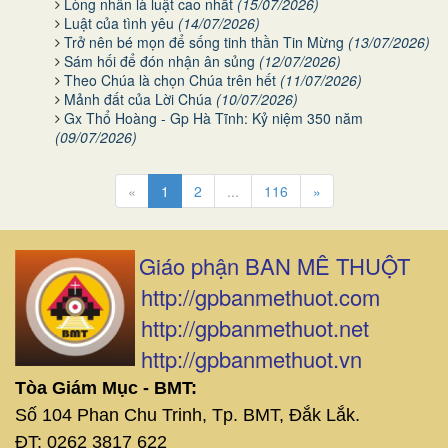
Lòng nhân là luật cao nhất
(15/07/2026)
Luật của tình yêu
(14/07/2026)
Trở nên bé mọn để sống tinh thần Tin Mừng
(13/07/2026)
Sám hối để đón nhận ân sủng
(12/07/2026)
Theo Chúa là chọn Chúa trên hết
(11/07/2026)
Mảnh đất của Lời Chúa
(10/07/2026)
Gx Thổ Hoàng - Gp Hà Tĩnh: Kỷ niệm 350 năm
(09/07/2026)
«
1
2
...
116
»
Giáo phận BAN MÊ THUỘT
http://gpbanmethuot.com
http://gpbanmethuot.net
http://gpbanmethuot.vn
Tòa Giám Mục - BMT:
Số 104 Phan Chu Trinh, Tp. BMT, Đắk Lắk.
ĐT: 0262 3817 622