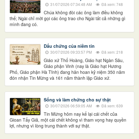
31/07/2026 07:34:48 AM
Đã xem: 748
Chúa không đòi các ông làm điều không
thể; Ngài chỉ mời gọi các ông trao cho Ngài tất cả những gì
mình đang có.
Dấu chứng của niềm tin
30/07/2026 09:33:57 PM
Đã xem: 218
Giáo xứ Thổ Hoàng, Giáo hạt Ngàn Sâu,
Giáo phận Vinh (nay là Giáo hạt Hương
Phố, Giáo phận Hà Tĩnh) đang hân hoan kỷ niệm 350 năm
đón nhận Tin Mừng và 161 năm thành lập Giáo xứ.
Sống và làm chứng cho sự thật
30/07/2026 06:59:05 AM
Đã xem: 639
Tin Mừng hôm nay kể lại cái chết của
Gioan Tẩy Giả, một cái chết không vì tham vọng hay quyền
lợi, nhưng vì lòng trung thành với sự thật.