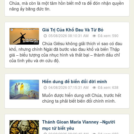
Chúa, mà còn là một tâm hồn biết mở ra để đón nhận quyền
năng ấy bằng đức tin.
Giá Trị Của Khổ Ðau Và Từ Bỏ
05/08/2026 08:10:31 AM
Đã xem: 590
Chúa Giêsu không giải thích vì sao có đau
khổ, nhưng chính Ngài đã bước vào đau khổ và biến Thập
giá – biểu tượng của nhục hình và thất bại – thành dấu chỉ
của tình yêu và ơn cứu độ.
Hiển dung để biến đổi đời mình
04/08/2026 07:15:31 AM
Đã xem: 638
Muốn được hiển dung với Chúa, trước hết
chúng ta phải biết biến đổi chính mình.
Thánh Gioan Maria Vianney –Người
mục tử biết yêu
03/08/2026 08:06:49 AM
Đã xem: 682