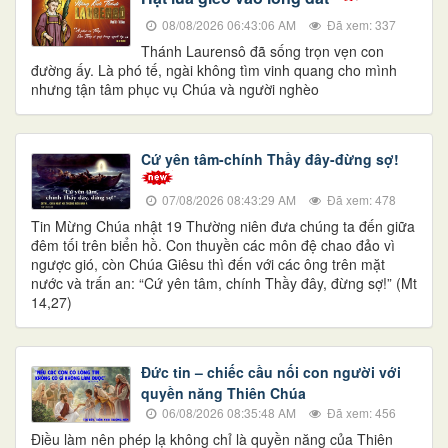
08/08/2026 06:43:06 AM
Đã xem: 337
Thánh Laurensô đã sống trọn vẹn con
đường ấy. Là phó tế, ngài không tìm vinh quang cho mình
nhưng tận tâm phục vụ Chúa và người nghèo
Cứ yên tâm-chính Thầy đây-đừng sợ!
07/08/2026 08:43:29 AM
Đã xem: 478
Tin Mừng Chúa nhật 19 Thường niên đưa chúng ta đến giữa
đêm tối trên biển hồ. Con thuyền các môn đệ chao đảo vì
ngược gió, còn Chúa Giêsu thì đến với các ông trên mặt
nước và trấn an: “Cứ yên tâm, chính Thầy đây, đừng sợ!” (Mt
14,27)
Đức tin – chiếc cầu nối con người với
quyền năng Thiên Chúa
06/08/2026 08:35:48 AM
Đã xem: 456
Điều làm nên phép lạ không chỉ là quyền năng của Thiên