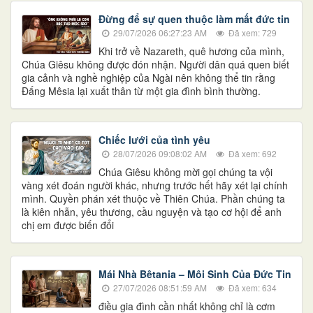
Đừng để sự quen thuộc làm mất đức tin
29/07/2026 06:27:23 AM
Đã xem: 729
Khi trở về Nazareth, quê hương của mình,
Chúa Giêsu không được đón nhận. Người dân quá quen biết
gia cảnh và nghề nghiệp của Ngài nên không thể tin rằng
Đấng Mêsia lại xuất thân từ một gia đình bình thường.
Chiếc lưới của tình yêu
28/07/2026 09:08:02 AM
Đã xem: 692
Chúa Giêsu không mời gọi chúng ta vội
vàng xét đoán người khác, nhưng trước hết hãy xét lại chính
mình. Quyền phán xét thuộc về Thiên Chúa. Phần chúng ta
là kiên nhẫn, yêu thương, cầu nguyện và tạo cơ hội để anh
chị em được biến đổi
Mái Nhà Bêtania – Môi Sinh Của Đức Tin
27/07/2026 08:51:59 AM
Đã xem: 634
điều gia đình cần nhất không chỉ là cơm