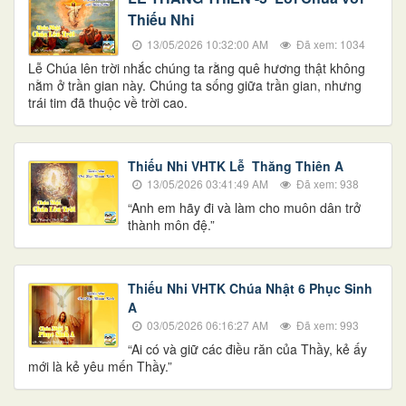
Thiếu Nhi
13/05/2026 10:32:00 AM
Đã xem: 1034
Lễ Chúa lên trời nhắc chúng ta rằng quê hương thật không
nằm ở trần gian này. Chúng ta sống giữa trần gian, nhưng
trái tim đã thuộc về trời cao.
Thiếu Nhi VHTK Lễ Thăng Thiên A
13/05/2026 03:41:49 AM
Đã xem: 938
“Anh em hãy đi và làm cho muôn dân trở
thành môn đệ.”
Thiếu Nhi VHTK Chúa Nhật 6 Phục Sinh
A
03/05/2026 06:16:27 AM
Đã xem: 993
“Ai có và giữ các điều răn của Thầy, kẻ ấy
mới là kẻ yêu mến Thầy.”