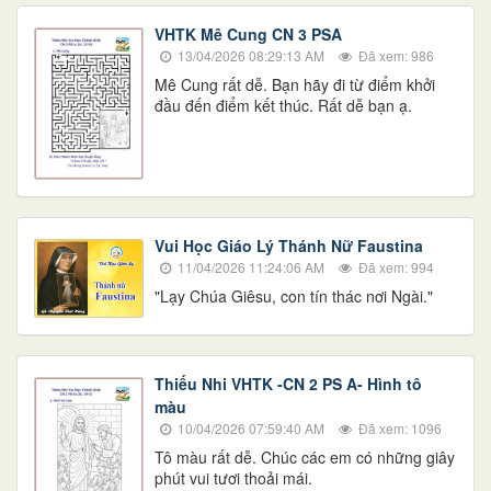
VHTK Mê Cung CN 3 PSA
13/04/2026 08:29:13 AM
Đã xem: 986
​​​​​​​Mê Cung rất dễ. Bạn hãy đi từ điểm khởi
đầu đến điểm kết thúc. Rất dễ bạn ạ.
Vui Học Giáo Lý Thánh Nữ Faustina
11/04/2026 11:24:06 AM
Đã xem: 994
"Lạy Chúa Giêsu, con tín thác nơi Ngài."
Thiếu Nhi VHTK -CN 2 PS A- Hình tô
màu
10/04/2026 07:59:40 AM
Đã xem: 1096
Tô màu rất dễ. Chúc các em có những giây
phút vui tươi thoải mái.