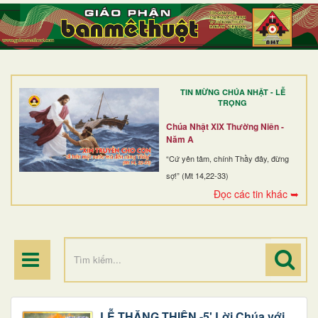
TRANG NHẤT
GIỚI THIỆU
GIÁO XỨ
TIN MỪNG CHÚA NHẬT - LỄ
DÒNG TU
TRỌNG
BAN MỤC VỤ
Chúa Nhật XIX Thường Niên -
Năm A
ĐOÀN THỂ CG
“Cứ yên tâm, chính Thầy đây, đừng
sợ!” (Mt 14,22-33)
LINH MỤC
Đọc các tin khác ➥
ĐIỂM HÀNH HƯƠNG
LỄ THĂNG THIÊN -5' Lời Chúa với