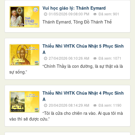
Vui học giáo lý: Thánh Eymard
01/05/2026 09:08:00 PM
Đã xem: 901
Thánh Eymard, Tông Đồ Thánh Thể
Thiếu Nhi VHTK Chúa Nhật 5 Phục Sinh
A
27/04/2026 06:10:26 AM
Đã xem: 1071
“Chính Thầy là con đường, là sự thật và là
sự sống.”
Thiếu Nhi VHTK Chúa Nhật 4 Phục Sinh
A
20/04/2026 08:14:29 AM
Đã xem: 1190
“Tôi là cửa cho chiên ra vào. Ai qua tôi mà
vào thì sẽ được cứu.”