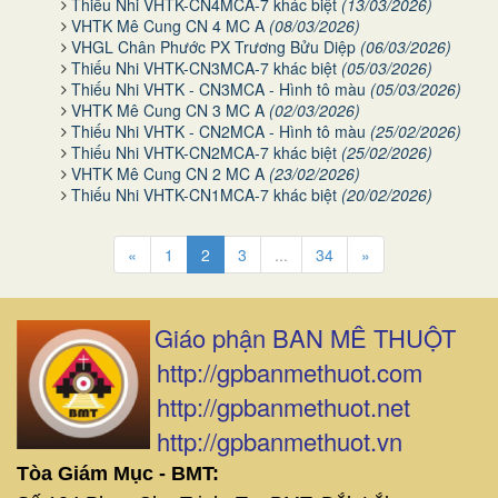
Thiếu Nhi VHTK-CN4MCA-7 khác biệt
(13/03/2026)
VHTK Mê Cung CN 4 MC A
(08/03/2026)
VHGL Chân Phước PX Trương Bửu Diệp
(06/03/2026)
Thiếu Nhi VHTK-CN3MCA-7 khác biệt
(05/03/2026)
Thiếu Nhi VHTK - CN3MCA - Hình tô màu
(05/03/2026)
VHTK Mê Cung CN 3 MC A
(02/03/2026)
Thiếu Nhi VHTK - CN2MCA - Hình tô màu
(25/02/2026)
Thiếu Nhi VHTK-CN2MCA-7 khác biệt
(25/02/2026)
VHTK Mê Cung CN 2 MC A
(23/02/2026)
Thiếu Nhi VHTK-CN1MCA-7 khác biệt
(20/02/2026)
«
1
2
3
...
34
»
Giáo phận BAN MÊ THUỘT
http://gpbanmethuot.com
http://gpbanmethuot.net
http://gpbanmethuot.vn
Tòa Giám Mục - BMT: