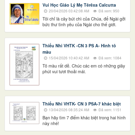
Vui Học Giáo Lý Mẹ Têrêxa Calcutta
20/04/2026 03:42:08 AM
Đã xem: 950
Tôi chỉ là cây bút chì của Chúa, để Ngài gởi
bức thư tình yêu của Ngài cho thế giới.
Thiếu Nhi VHTK -CN 3 PS A- Hình tô
màu
15/04/2026 10:40:42 AM
Đã xem: 1084
Tô màu rất dễ. Chúc các em có những giây
phút vui tươi thoải mái.
Thiếu Nhi VHTK- CN 3 PSA-7 khác biệt
13/04/2026 08:35:24 AM
Đã xem: 1151
​​​​​​​​​​​​​​Bạn hãy tìm 7 điểm khác biệt trong hai hình
này nhé!