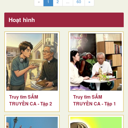
«
1
2
...
60
»
Hoạt hình
Truy tìm SẤM
Truy tìm SẤM
TRUYỀN CA - Tập 2
TRUYỀN CA - Tập 1