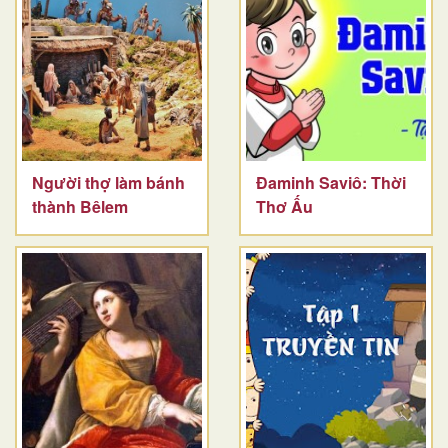
Người thợ làm bánh
Đaminh Saviô: Thời
thành Bêlem
Thơ Ấu