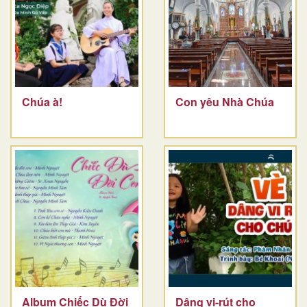
Chúa à!
Con yêu Nhà Chúa
Album Chiếc Dù Đời
Dâng vi-rút cho