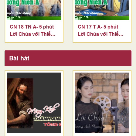
CN 18 TN A- 5 phút
CN 17 T A- 5 phút
Lời Chúa với Thiếu
Lời Chúa với Thiếu
Nhi
Nhi
Bài hát