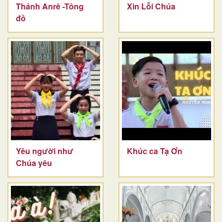
Thánh Anrê -Tông
Xin Lỗi Chúa
đồ
Yêu người như
Khúc ca Tạ Ơn
Chúa yêu