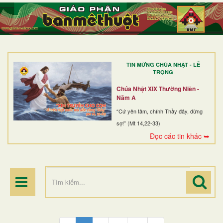
TRANG NHẤT
GIỚI THIỆU
GIÁO XỨ
TIN MỪNG CHÚA NHẬT - LỄ
DÒNG TU
TRỌNG
BAN MỤC VỤ
Chúa Nhật XIX Thường Niên -
Năm A
ĐOÀN THỂ CG
“Cứ yên tâm, chính Thầy đây, đừng
sợ!” (Mt 14,22-33)
LINH MỤC
Đọc các tin khác ➥
ĐIỂM HÀNH HƯƠNG