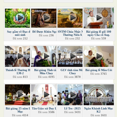
Suy gẫm về Đạo đức
Để Được Khôn Ngoan
SNTM Chúa Nhật XVII
Bài giảng lễ giỗ 100
môi sinh
Thường Niên A
ngày Cha cố Aug.
Đã xem
236
Đã xem
212
Đã xem
232
Đã xem
559
Thánh lễ Thường Huấn
Bài giảng Tĩnh tâm
GLV tĩnh tâm Mùa
Bài giảng lễ Mân Côi
LM-2
Mùa Chay
Chay
Đã xem
3765
Đã xem
813
Đã xem
4195
Đã xem
3870
Bài giảng 25 năm Linh
Tân Giáo xứ Duy Linh
Lễ Tro -2025
Ngân Khánh Linh Mục
Mục
K2
Đã xem
3586
Đã xem
3431
Đã xem
4114
Đã xem
1611