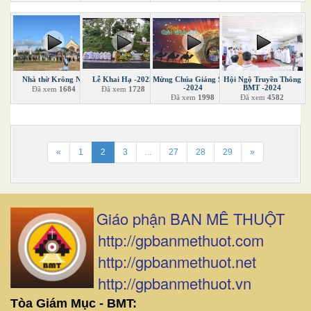
Nhà thờ Krông Nô
Lễ Khai Hạ -2025
Mừng Chúa Giáng Sinh
Hội Ngộ Truyền Thông
-2024
BMT -2024
Đã xem
1684
Đã xem
1728
Đã xem
1998
Đã xem
4582
«
1
2
3
...
27
28
29
»
Giáo phận BAN MÊ THUỘT
http://gpbanmethuot.com
http://gpbanmethuot.net
http://gpbanmethuot.vn
Tòa Giám Mục - BMT: