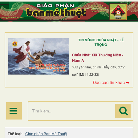
TRANG NHẤT
GIỚI THIỆU
GIÁO XỨ
TIN MỪNG CHÚA NHẬT - LỄ
DÒNG TU
TRỌNG
BAN MỤC VỤ
Chúa Nhật XIX Thường Niên -
Năm A
ĐOÀN THỂ CG
“Cứ yên tâm, chính Thầy đây, đừng
sợ!” (Mt 14,22-33)
LINH MỤC
Đọc các tin khác ➥
ĐIỂM HÀNH HƯƠNG
Thể loại:
Giáo phận Ban Mê Thuột